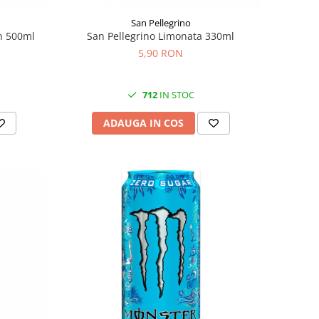
San Pellegrino
n 500ml
San Pellegrino Limonata 330ml
5,90 RON
712
IN STOC
ADAUGA IN COS