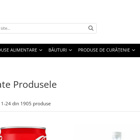
USE ALIMENTARE
BĂUTURI
PRODUSE DE CURĂȚENIE
te Produsele
1-
24
din
1905
produse