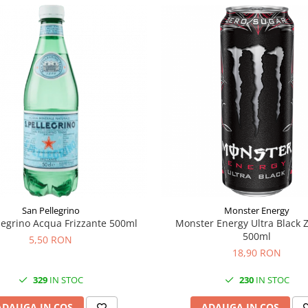
San Pellegrino
Monster Energy
legrino Acqua Frizzante 500ml
Monster Energy Ultra Black 
500ml
5,50 RON
18,90 RON
329
IN STOC
230
IN STOC
ADAUGA IN COS
ADAUGA IN COS