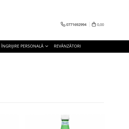
0771692994
0,00
ÎNGRIJIRE PERSONALĂ
REVÂNZĂTORI