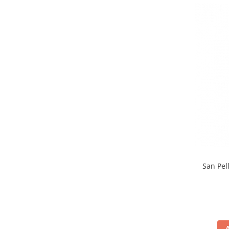
Făină italiană
Condimente & Sare
Zahăr & Îndulcitori
Lapte & Condensat
Gran Cucina
Creme & Esente
Paste Italiene
Orez & Polenta
San Pel