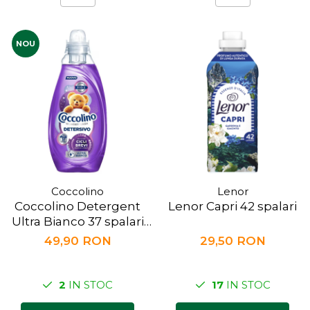
NOU
Coccolino
Lenor
Coccolino Detergent
Lenor Capri 42 spalari
Ultra Bianco 37 spalari
1.48l
49,90 RON
29,50 RON
2
IN STOC
17
IN STOC