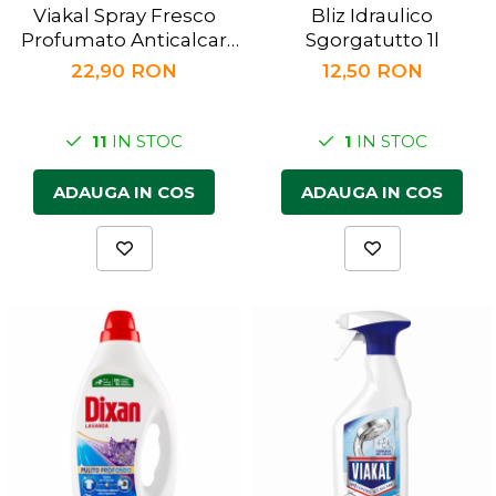
Viakal Spray Fresco
Bliz Idraulico
Profumato Anticalcar
Sgorgatutto 1l
470ml
22,90 RON
12,50 RON
11
IN STOC
1
IN STOC
ADAUGA IN COS
ADAUGA IN COS