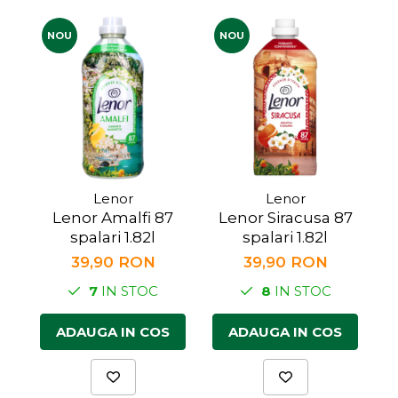
Făină italiană
NOU
NOU
Condimente & Sare
Zahăr & Îndulcitori
Lapte & Condensat
Gran Cucina
Creme & Esente
Paste Italiene
Orez & Polenta
Lenor
Lenor
Lenor Amalfi 87
Lenor Siracusa 87
spalari 1.82l
spalari 1.82l
39,90 RON
39,90 RON
7
IN STOC
8
IN STOC
ADAUGA IN COS
ADAUGA IN COS