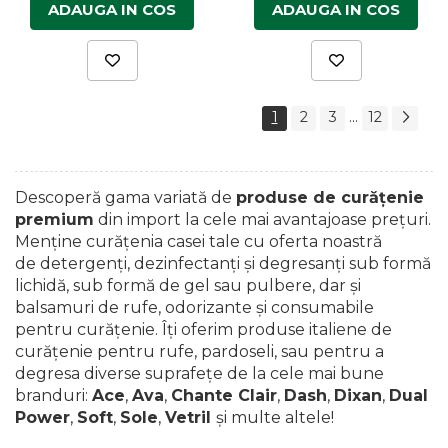
ADAUGA IN COS
ADAUGA IN COS
...
1
2
3
12
Descoperă gama variată de
produse de curăţenie
premium
din import la cele mai avantajoase preţuri.
Menține curățenia casei tale cu oferta noastră
de detergenți, dezinfectanți și degresanți sub formă
lichidă, sub formă de gel sau pulbere, dar și
balsamuri de rufe, odorizante și consumabile
pentru curățenie. Îți oferim produse italiene de
curățenie pentru rufe, pardoseli, sau pentru a
degresa diverse suprafețe de la cele mai bune
branduri:
Ace
,
Ava
,
Chante Clair
,
Dash
,
Dixan
,
Dual
Power
,
Soft
,
Sole
,
Vetril
și multe altele!