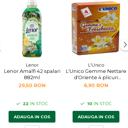
Lenor
L'Unico
Lenor Amalfi 42 spalari
L'Unico Gemme Nettare
882ml
d'Oriente 4 plicuri
predozate
29,50 RON
6,90 RON
22
IN STOC
10
IN STOC
ADAUGA IN COS
ADAUGA IN COS