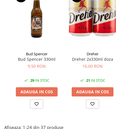
Făină italiană
Condimente & Sare
Zahăr & Îndulcitori
Lapte & Condensat
Gran Cucina
Creme & Esente
Paste Italiene
Bud Spencer
Dreher
Bud Spencer 330ml
Dreher 2x330ml doza
Orez & Polenta
9,50 RON
16,00 RON
29
IN STOC
21
IN STOC
ADAUGA IN COS
ADAUGA IN COS
Afiseaza:
1-
24
din
37
produse