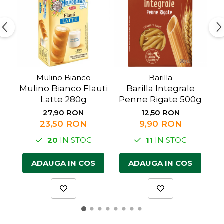
Făină italiană
Condimente & Sare
Zahăr & Îndulcitori
Lapte & Condensat
Gran Cucina
Creme & Esente
Mulino Bianco
Barilla
Mulino Bianco Flauti
Barilla Integrale
Paste Italiene
Latte 280g
Penne Rigate 500g
A
Orez & Polenta
27,90 RON
12,50 RON
23,50 RON
9,90 RON
20
IN STOC
11
IN STOC
ADAUGA IN COS
ADAUGA IN COS