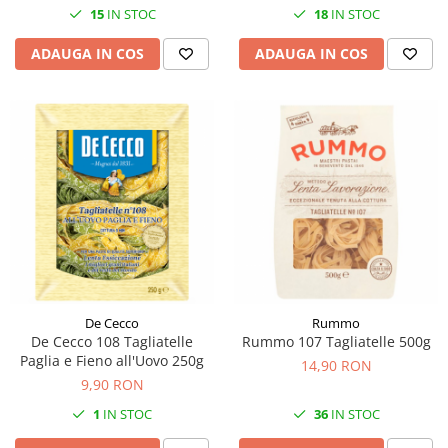
15
IN STOC
18
IN STOC
ADAUGA IN COS
ADAUGA IN COS
De Cecco
Rummo
De Cecco 108 Tagliatelle
Rummo 107 Tagliatelle 500g
Paglia e Fieno all'Uovo 250g
14,90 RON
9,90 RON
1
IN STOC
36
IN STOC