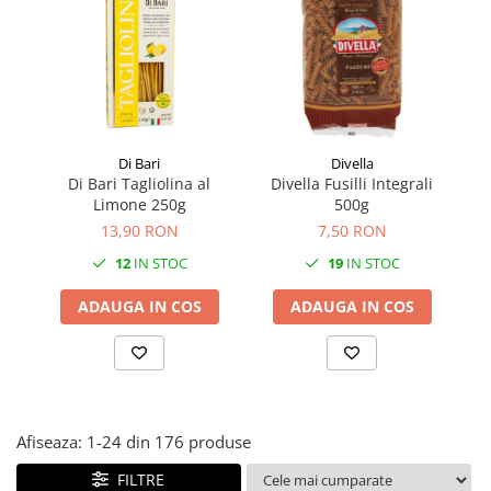
Făină italiană
Condimente & Sare
Zahăr & Îndulcitori
Lapte & Condensat
Gran Cucina
Di Bari
Divella
Creme & Esente
Di Bari Tagliolina al
Divella Fusilli Integrali
B
Paste Italiene
Limone 250g
500g
Orez & Polenta
13,90 RON
7,50 RON
12
IN STOC
19
IN STOC
ADAUGA IN COS
ADAUGA IN COS
Afiseaza:
1-
24
din
176
produse
FILTRE