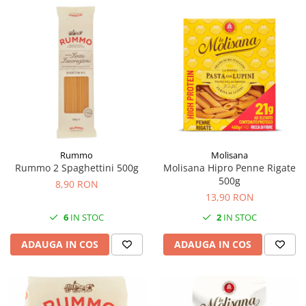
Rummo
Molisana
Rummo 2 Spaghettini 500g
Molisana Hipro Penne Rigate
500g
8,90 RON
13,90 RON
6
IN STOC
2
IN STOC
ADAUGA IN COS
ADAUGA IN COS