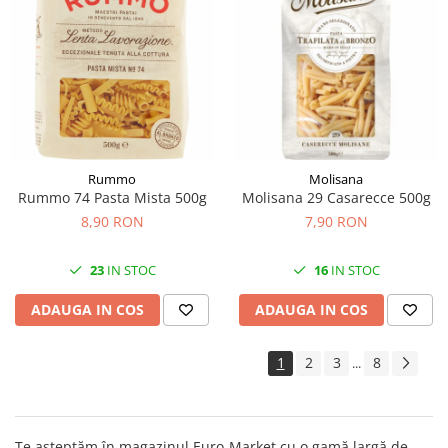
Rummo
Molisana
Rummo 74 Pasta Mista 500g
Molisana 29 Casarecce 500g
8,90 RON
7,90 RON
23
IN STOC
16
IN STOC
ADAUGA IN COS
ADAUGA IN COS
1
2
3
8
...
Te aşteptăm în magazinul Euro-Market cu o gamă largă de