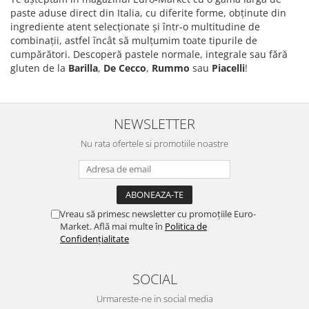
paste aduse direct din Italia, cu diferite forme, obţinute din
ingrediente atent selecţionate şi într-o multitudine de
combinaţii, astfel încât să mulţumim toate tipurile de
cumpărători. Descoperă pastele normale, integrale sau fără
gluten de la
Barilla
,
De Cecco
,
Rummo
sau
Piacelli
!
NEWSLETTER
Nu rata ofertele si promotiile noastre
Vreau să primesc newsletter cu promoțiile Euro-
Market. Află mai multe în
Politica de
Confidențialitate
SOCIAL
Urmareste-ne in social media