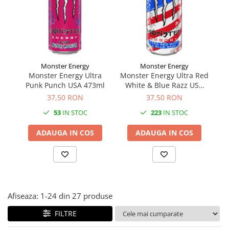
Făină italiană
Condimente & Sare
Zahăr & Îndulcitori
Lapte & Condensat
Gran Cucina
Monster Energy
Monster Energy
Monster Energy Ultra
Monster Energy Ultra Red
Creme & Esente
Punk Punch USA 473ml
White & Blue Razz USA
Co
Paste Italiene
473ml
37,50 RON
37,50 RON
Orez & Polenta
53
IN STOC
223
IN STOC
ADAUGA IN COS
ADAUGA IN COS
Afiseaza:
1-
24
din
27
produse
FILTRE