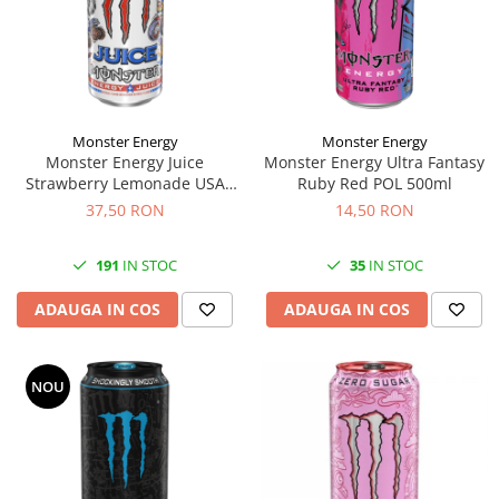
Monster Energy
Monster Energy
Monster Energy Juice
Monster Energy Ultra Fantasy
Strawberry Lemonade USA
Ruby Red POL 500ml
473ml
37,50 RON
14,50 RON
191
IN STOC
35
IN STOC
ADAUGA IN COS
ADAUGA IN COS
NOU