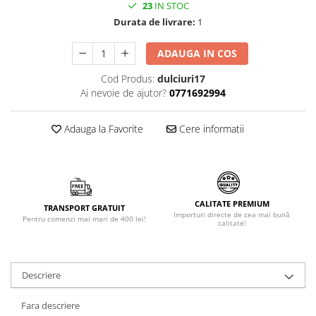
23
IN STOC
Făină italiană
Durata de livrare:
1
Condimente & Sare
Zahăr & Îndulcitori
ADAUGA IN COS
Lapte & Condensat
Cod Produs:
dulciuri17
Gran Cucina
Ai nevoie de ajutor?
0771692994
Creme & Esente
Paste Italiene
Adauga la Favorite
Cere informatii
Orez & Polenta
CALITATE PREMIUM
TRANSPORT GRATUIT
Importuri directe de cea mai bună
Pentru comenzi mai mari de 400 lei!
calitate!
Descriere
Fara descriere