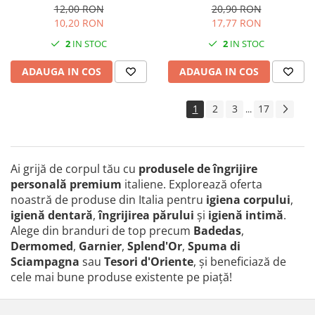
12,00 RON
20,90 RON
10,20 RON
17,77 RON
2
IN STOC
2
IN STOC
ADAUGA IN COS
ADAUGA IN COS
1
2
3
17
...
Ai grijă de corpul tău cu
produsele de îngrijire
personală premium
italiene. Explorează oferta
noastră de produse din Italia pentru
igiena corpului
,
igienă dentară
,
îngrijirea părului
și
igienă intimă
.
Alege din branduri de top precum
Badedas
,
Dermomed
,
Garnier
,
Splend'Or
,
Spuma di
Sciampagna
sau
Tesori d'Oriente
, și beneficiază de
cele mai bune produse existente pe piaţă!