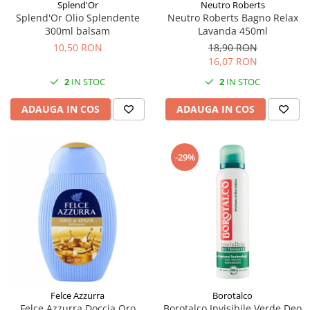
Splend'Or
Neutro Roberts
Splend'Or Olio Splendente
Neutro Roberts Bagno Relax
300ml balsam
Lavanda 450ml
10,50 RON
18,90 RON
16,07 RON
2
IN STOC
2
IN STOC
ADAUGA IN COS
ADAUGA IN COS
-29%
Felce Azzurra
Borotalco
Felce Azzurra Doccia Oro
Borotalco Invisibile Verde Deo