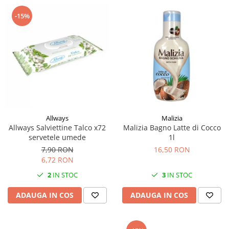
-15%
Allways
Malizia
Allways Salviettine Talco x72
Malizia Bagno Latte di Cocco
servetele umede
1l
7,90 RON
16,50 RON
6,72 RON
2
IN STOC
3
IN STOC
ADAUGA IN COS
ADAUGA IN COS