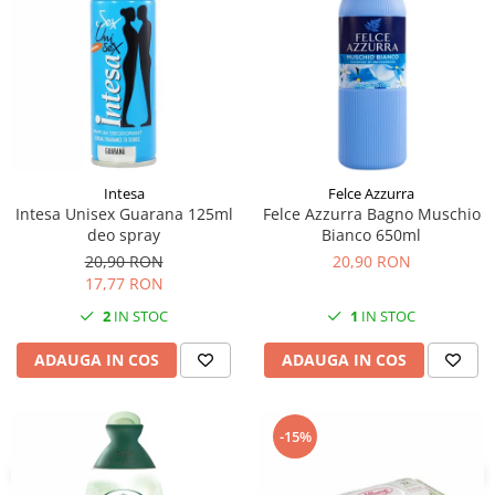
Intesa
Felce Azzurra
Intesa Unisex Guarana 125ml
Felce Azzurra Bagno Muschio
deo spray
Bianco 650ml
20,90 RON
20,90 RON
17,77 RON
2
IN STOC
1
IN STOC
ADAUGA IN COS
ADAUGA IN COS
-15%