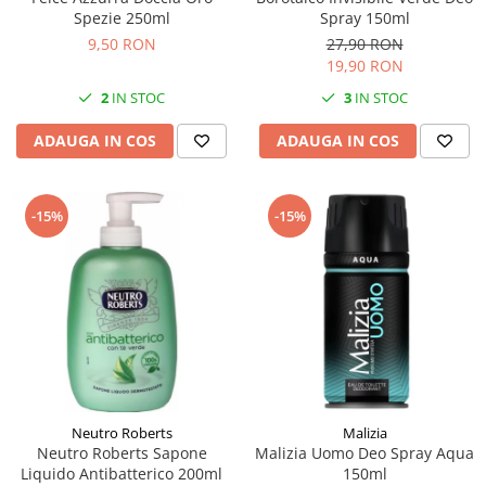
Spezie 250ml
Spray 150ml
9,50 RON
27,90 RON
19,90 RON
2
IN STOC
3
IN STOC
ADAUGA IN COS
ADAUGA IN COS
-15%
-15%
Neutro Roberts
Malizia
Neutro Roberts Sapone
Malizia Uomo Deo Spray Aqua
Liquido Antibatterico 200ml
150ml