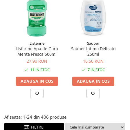
Făină italiană
Condimente & Sare
Zahăr & Îndulcitori
Lapte & Condensat
Gran Cucina
Listerine
Sauber
Creme & Esente
Listerine Apa de Gura
Sauber Intimo Delicato
S
Paste Italiene
Menta Fresca 500ml
250ml
Orez & Polenta
27,90 RON
16,50 RON
11
IN STOC
7
IN STOC
ADAUGA IN COS
ADAUGA IN COS
Afiseaza:
1-
24
din
406
produse
FILTRE