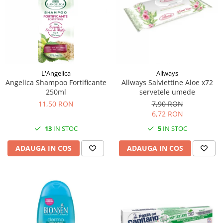
L'Angelica
Allways
Angelica Shampoo Fortificante
Allways Salviettine Aloe x72
250ml
servetele umede
11,50 RON
7,90 RON
6,72 RON
13
IN STOC
5
IN STOC
ADAUGA IN COS
ADAUGA IN COS