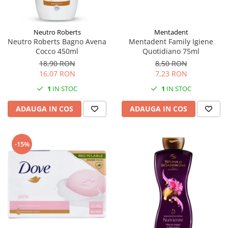
Neutro Roberts
Mentadent
Neutro Roberts Bagno Avena
Mentadent Family Igiene
Cocco 450ml
Quotidiano 75ml
18,90 RON
8,50 RON
16,07 RON
7,23 RON
1
IN STOC
1
IN STOC
ADAUGA IN COS
ADAUGA IN COS
-15%