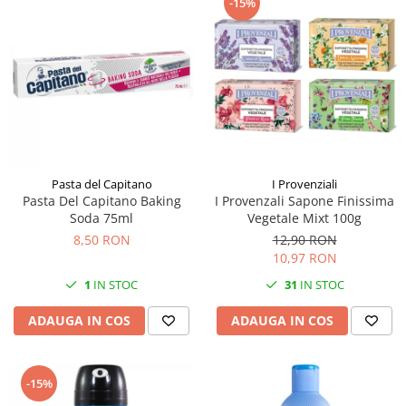
-15%
Pasta del Capitano
I Provenziali
Pasta Del Capitano Baking
I Provenzali Sapone Finissima
Soda 75ml
Vegetale Mixt 100g
8,50 RON
12,90 RON
10,97 RON
1
IN STOC
31
IN STOC
ADAUGA IN COS
ADAUGA IN COS
-15%