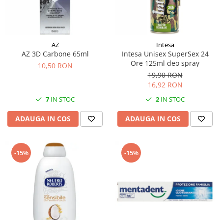
AZ
Intesa
AZ 3D Carbone 65ml
Intesa Unisex SuperSex 24
Ore 125ml deo spray
10,50 RON
19,90 RON
16,92 RON
7
IN STOC
2
IN STOC
ADAUGA IN COS
ADAUGA IN COS
-15%
-15%