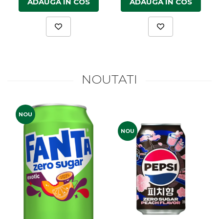
ADAUGA IN COS
ADAUGA IN COS
Făină italiană
Condimente & Sare
Zahăr & Îndulcitori
Lapte & Condensat
Gran Cucina
Creme & Esente
NOUTATI
Paste Italiene
Orez & Polenta
NOU
NOU