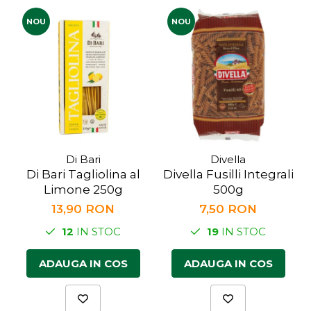
NOU
NOU
Di Bari
Divella
Di Bari Tagliolina al
Divella Fusilli Integrali
B
Limone 250g
500g
13,90 RON
7,50 RON
12
IN STOC
19
IN STOC
ADAUGA IN COS
ADAUGA IN COS