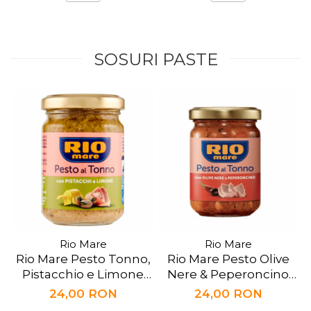
SOSURI PASTE
Rio Mare
Rio Mare
Rio Mare Pesto Tonno,
Rio Mare Pesto Olive
Pistacchio e Limone
Nere & Peperoncino
130g
130g
24,00 RON
24,00 RON