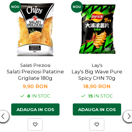
NOU
NOU
Salati Preziosi
Lay's
Salati Preziosi Patatine
Lay's Big Wave Pure
Grigliate 180g
Spicy CHN 70g
9,90 RON
18,90 RON
8
IN STOC
15
IN STOC
ADAUGA IN COS
ADAUGA IN COS