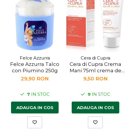
Felce Azzurra
Cera di Cupra
Felce Azzurra Talco
Cera di Cupra Crema
con Piumino 250g
Mani 75ml crema de
maini
29,90 RON
9,50 RON
7
IN STOC
9
IN STOC
ADAUGA IN COS
ADAUGA IN COS