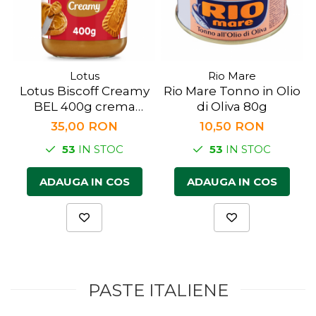
Lotus
Rio Mare
Lotus Biscoff Creamy
Rio Mare Tonno in Olio
BEL 400g crema
di Oliva 80g
tartinabila
35,00 RON
10,50 RON
53
IN STOC
53
IN STOC
ADAUGA IN COS
ADAUGA IN COS
PASTE ITALIENE