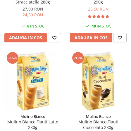
Stracciatella 280g
290g
27,90 RON
25,50 RON
24,50 RON
8
IN STOC
19
IN STOC
ADAUGA IN COS
ADAUGA IN COS
-16%
-12%
Mulino Bianco
Mulino Bianco
Mulino Bianco Flauti Latte
Mulino Bianco Flauti
280g
Cioccolato 280g