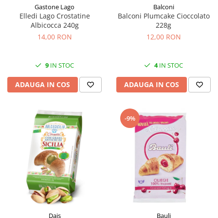
Gastone Lago
Balconi
Elledi Lago Crostatine
Balconi Plumcake Cioccolato
Albicocca 240g
228g
14,00 RON
12,00 RON
9
IN STOC
4
IN STOC
ADAUGA IN COS
ADAUGA IN COS
-9%
Dais
Bauli