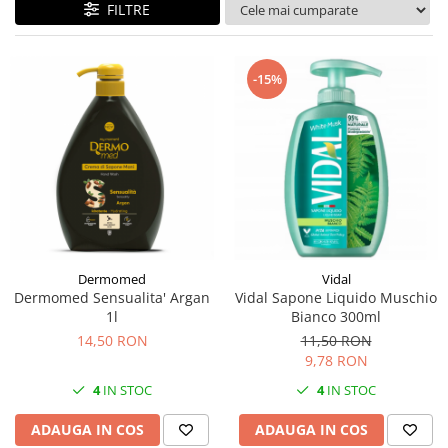
FILTRE
-15%
Dermomed
Vidal
Dermomed Sensualita' Argan
Vidal Sapone Liquido Muschio
1l
Bianco 300ml
14,50 RON
11,50 RON
9,78 RON
4
IN STOC
4
IN STOC
ADAUGA IN COS
ADAUGA IN COS