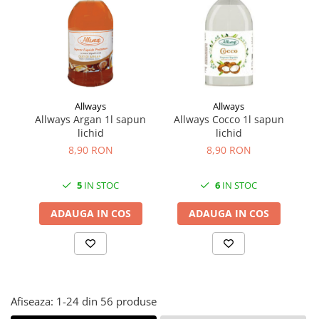
Făină italiană
Condimente & Sare
Zahăr & Îndulcitori
Lapte & Condensat
Gran Cucina
Allways
Allways
Creme & Esente
Allways Argan 1l sapun
Allways Cocco 1l sapun
Paste Italiene
lichid
lichid
Orez & Polenta
8,90 RON
8,90 RON
5
IN STOC
6
IN STOC
ADAUGA IN COS
ADAUGA IN COS
Afiseaza:
1-
24
din
56
produse