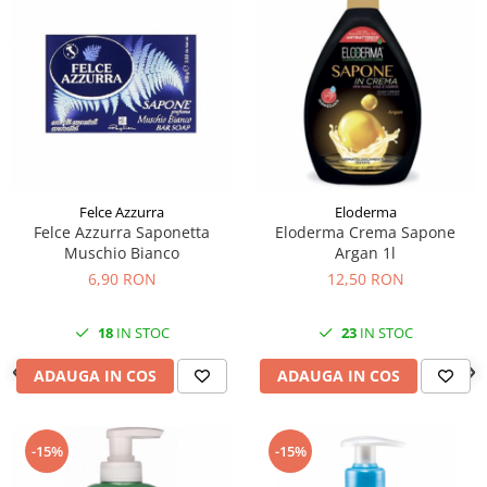
Felce Azzurra
Eloderma
Felce Azzurra Saponetta
Eloderma Crema Sapone
Muschio Bianco
Argan 1l
6,90 RON
12,50 RON
18
IN STOC
23
IN STOC
ADAUGA IN COS
ADAUGA IN COS
-15%
-15%