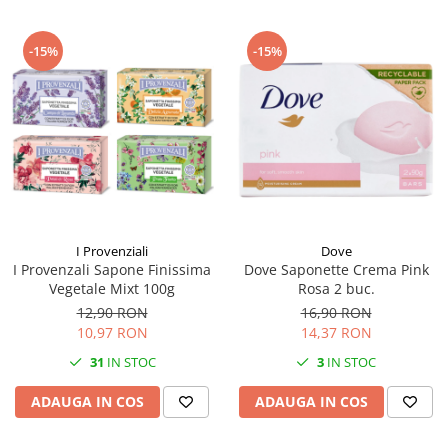
-15%
-15%
I Provenziali
Dove
I Provenzali Sapone Finissima
Dove Saponette Crema Pink
Vegetale Mixt 100g
Rosa 2 buc.
12,90 RON
16,90 RON
10,97 RON
14,37 RON
31
IN STOC
3
IN STOC
ADAUGA IN COS
ADAUGA IN COS