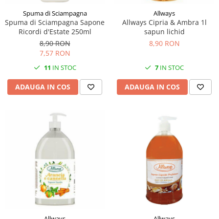
Spuma di Sciampagna
Allways
Spuma di Sciampagna Sapone
Allways Cipria & Ambra 1l
Ricordi d'Estate 250ml
sapun lichid
8,90 RON
8,90 RON
7,57 RON
11
IN STOC
7
IN STOC
ADAUGA IN COS
ADAUGA IN COS
Allways
Allways