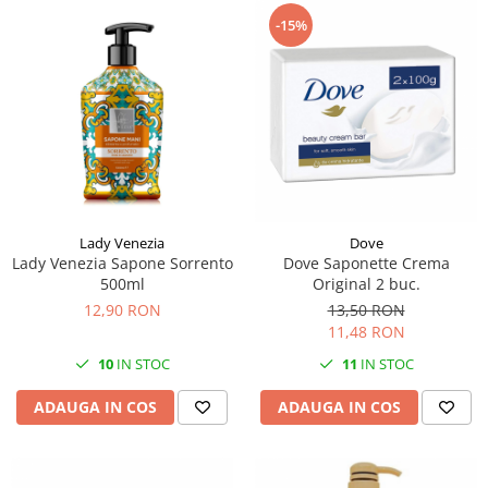
-15%
Lady Venezia
Dove
Lady Venezia Sapone Sorrento
Dove Saponette Crema
500ml
Original 2 buc.
12,90 RON
13,50 RON
11,48 RON
10
IN STOC
11
IN STOC
ADAUGA IN COS
ADAUGA IN COS