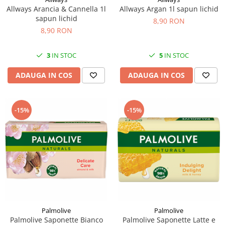
Allways Arancia & Cannella 1l
Allways Argan 1l sapun lichid
sapun lichid
8,90 RON
8,90 RON
3
IN STOC
5
IN STOC
ADAUGA IN COS
ADAUGA IN COS
-15%
-15%
Palmolive
Palmolive
Palmolive Saponette Bianco
Palmolive Saponette Latte e