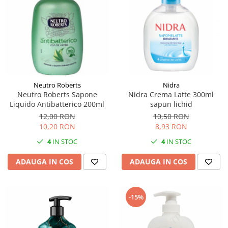
Neutro Roberts
Nidra
Neutro Roberts Sapone
Nidra Crema Latte 300ml
Liquido Antibatterico 200ml
sapun lichid
12,00 RON
10,50 RON
10,20 RON
8,93 RON
4
IN STOC
4
IN STOC
ADAUGA IN COS
ADAUGA IN COS
-15%