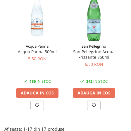
Făină italiană
Condimente & Sare
Zahăr & Îndulcitori
Lapte & Condensat
Gran Cucina
Creme & Esente
Acqua Panna
San Pellegrino
Paste Italiene
Acqua Panna 500ml
San Pellegrino Acqua
A
Frizzante 750ml
5,50 RON
Orez & Polenta
6,50 RON
136
IN STOC
242
IN STOC
ADAUGA IN COS
ADAUGA IN COS
Afiseaza:
1-
17
din
17
produse