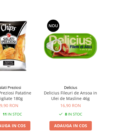
NOU
NOU
alati Preziosi
Delicius
Di
Preziosi Patatine
Delicius Fileuri de Ansoa in
Di Bari Tagli
igliate 180g
Ulei de Masline 46g
2
9,90 RON
16,90 RON
13,9
11
IN STOC
8
IN STOC
12
AUGA IN COS
ADAUGA IN COS
ADAUGA