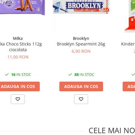
Milka
Brooklyn
lka Choco Sticks 112g
Brooklyn Spearmint 26g
Kinder
ciocolata
6,90 RON
11,00 RON
16
IN STOC
88
IN STOC
ADAUGA IN COS
ADAUGA IN COS
AD
CELE MAI NO