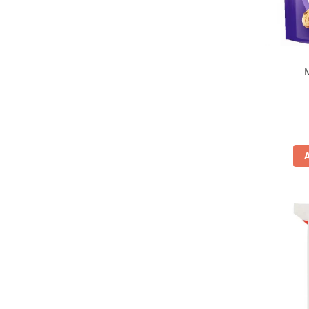
Elledi Lago
(2)
Etnafrutti
(1)
Falcone
(6)
Feiny Biscuits
(5)
Ferrero
(5)
Fida
(5)
Fini
(14)
Flis
(1)
Fruittella
(1)
Gardin
(1)
Garofalo
(5)
Gastone Lago
(8)
Geber
(1)
Gina
(1)
Gina Originale
(1)
Good Puglia
(4)
Gourmet
(1)
Grazie Sicilia
(3)
Grisbi
(1)