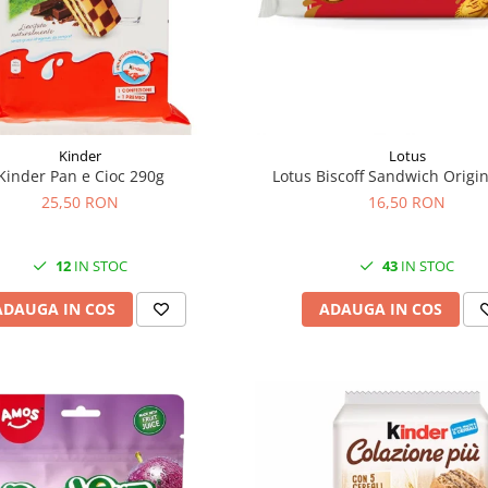
Kinder
Lotus
Kinder Pan e Cioc 290g
Lotus Biscoff Sandwich Origi
25,50 RON
16,50 RON
12
IN STOC
43
IN STOC
ADAUGA IN COS
ADAUGA IN COS