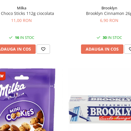
Milka
Brooklyn
 Choco Sticks 112g ciocolata
Brooklyn Cinnamon 26
11,00 RON
6,90 RON
16
IN STOC
30
IN STOC
ADAUGA IN COS
ADAUGA IN COS