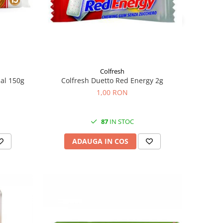
Colfresh
nal 150g
Colfresh Duetto Red Energy 2g
1,00 RON
87
IN STOC
ADAUGA IN COS