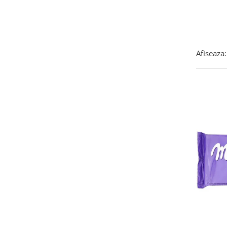
Brooklyn
(3)
Bulgari
(2)
Cafe Hag
(2)
Calve'
(3)
Afiseaza:
Cameo
(9)
Campiello
(1)
Cannamela
(13)
Capri
(1)
Caputo
(3)
Chupa Chups
(1)
Cirio
(2)
Citres
(8)
Colfresh
(1)
Conf. Santa Rosa
(7)
Contorno
(3)
Crastan
(10)
Cuorenero
(2)
Curtiriso
(2)
D'Amico
(3)