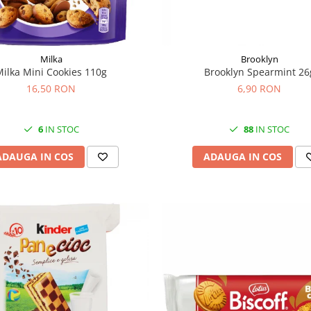
Milka
Brooklyn
Milka Mini Cookies 110g
Brooklyn Spearmint 26
16,50 RON
6,90 RON
6
IN STOC
88
IN STOC
ADAUGA IN COS
ADAUGA IN COS