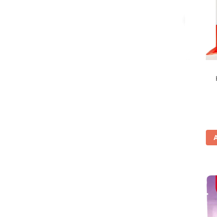
Gullon
(31)
Haribo
(41)
Haribo Maoam
(2)
Herbamelle
(5)
Hero
(9)
Hopla
(1)
Hopla'
(1)
Italkali
(3)
Ivanka
(6)
K-Peelz
(1)
Katjes
(4)
Kellogg's
(2)
Kimbo
(1)
Kinder
(8)
KitKat
(2)
Knorr
(9)
La Dispensa
(1)
La Doria
(2)
La Fiammante
(1)
La Mole
(1)