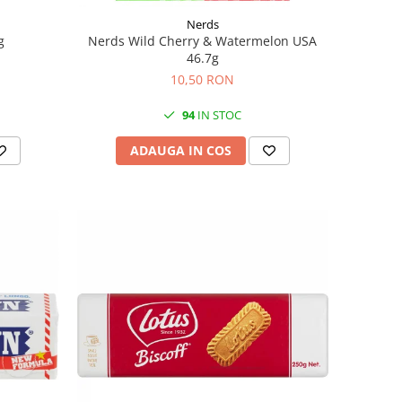
Nerds
g
Nerds Wild Cherry & Watermelon USA
46.7g
10,50 RON
94
IN STOC
ADAUGA IN COS