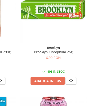
Brooklyn
li 290g
Brooklyn Clorophilla 26g
6,90 RON
103
IN STOC
ADAUGA IN COS