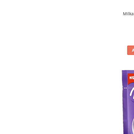
Dais
(3)
Danish Butter Cookies
(1)
Milka
De Cecco
(34)
Del Monte
(1)
Delicius
(5)
DeSantis
(2)
Di Bari
(1)
Di Gennaro
(5)
Di Leo
(1)
Dietorelle
(2)
Divella
(20)
Doemi
(4)
Don Carlo
(1)
Don Fernando
(3)
Donzella
(2)
Doria
(3)
Drogheria e Alimentari
(7)
Dubai Style
(1)
Dufour
(5)
Elah
(3)