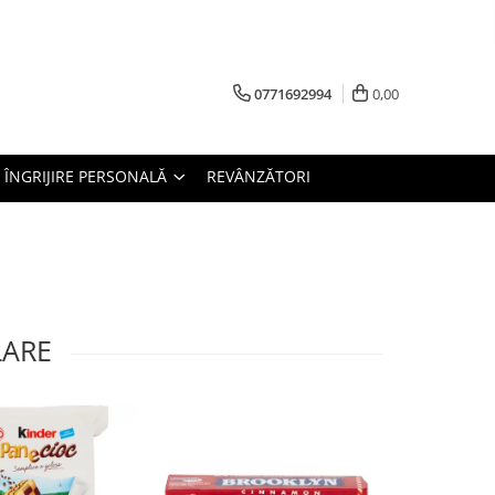
0771692994
0,00
ÎNGRIJIRE PERSONALĂ
REVÂNZĂTORI
LARE