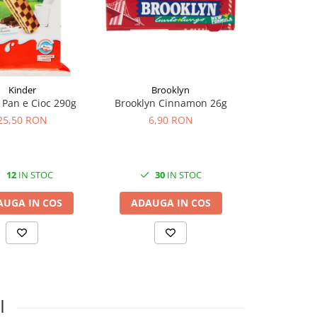
Kinder
Brooklyn
Ki
 Pan e Cioc 290g
Brooklyn Cinnamon 26g
Kinder Brio
25,50 RON
6,90 RON
25,5
12
IN STOC
30
IN STOC
18
AUGA IN COS
ADAUGA IN COS
ADAUGA
I