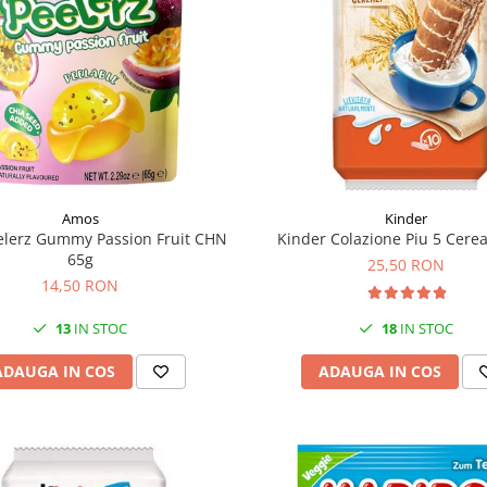
Amos
Kinder
lerz Gummy Passion Fruit CHN
Kinder Colazione Piu 5 Cerea
65g
25,50 RON
14,50 RON
13
IN STOC
18
IN STOC
ADAUGA IN COS
ADAUGA IN COS