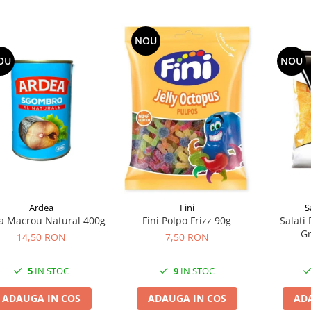
NOU
OU
NOU
Ardea
S
Fini
a Macrou Natural 400g
Salati 
Fini Polpo Frizz 90g
Gr
14,50 RON
7,50 RON
5
IN STOC
9
IN STOC
ADAUGA IN COS
AD
ADAUGA IN COS