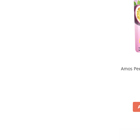
La Sassellese
(1)
Lago
(2)
Lay's
(13)
Le Veneziane
(2)
Le Veneziene
(1)
Liking
(4)
Loacker
(23)
Lotte
(4)
Lotus
(5)
Amos Pee
Loyd
(1)
M&M's
(1)
Mado
(3)
Maille
(1)
Maitre Truffout
(2)
Maja
(2)
Malteser
(1)
Mare Aperto
(1)
Matilde Vicenzi
(18)
Meiji
(2)