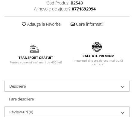
Cod Produs:
B2543
Făină italiană
Ai nevoie de ajutor?
0771692994
Condimente & Sare
Zahăr & Îndulcitori
Adauga la Favorite
Cere informatii
Lapte & Condensat
Gran Cucina
Creme & Esente
Paste Italiene
CALITATE PREMIUM
TRANSPORT GRATUIT
Importuri directe de cea mai bună
Orez & Polenta
Pentru comenzi mai mari de 400 lei!
calitate!
Descriere
Fara descriere
Review-uri
(0)