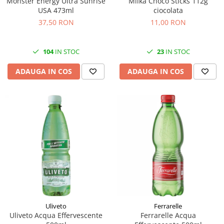
Monster Energy Ultra Sunrise
Milka Choco Sticks 112g
USA 473ml
ciocolata
37,50 RON
11,00 RON
104
IN STOC
23
IN STOC
ADAUGA IN COS
ADAUGA IN COS
Uliveto
Ferrarelle
Uliveto Acqua Effervescente
Ferrarelle Acqua