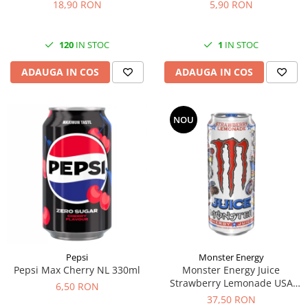
18,90 RON
5,90 RON
120
IN STOC
1
IN STOC
ADAUGA IN COS
ADAUGA IN COS
NOU
Pepsi
Monster Energy
Pepsi Max Cherry NL 330ml
Monster Energy Juice
Strawberry Lemonade USA
6,50 RON
473ml
37,50 RON