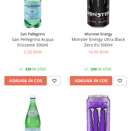
Făină italiană
Condimente & Sare
Zahăr & Îndulcitori
Lapte & Condensat
San Pellegrino
Monster Energy
Gran Cucina
San Pellegrino Acqua
Monster Energy Ultra Black
Creme & Esente
Frizzante 500ml
Zero EU 500ml
Paste Italiene
5,50 RON
18,90 RON
Orez & Polenta
329
IN STOC
230
IN STOC
ADAUGA IN COS
ADAUGA IN COS