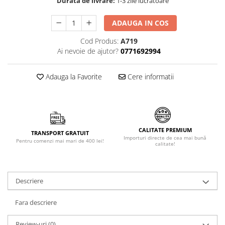
Durata de livrare:
1-3 zile lucrătoare
Făină italiană
ADAUGA IN COS
Condimente & Sare
Zahăr & Îndulcitori
Cod Produs:
A719
Lapte & Condensat
Ai nevoie de ajutor?
0771692994
Gran Cucina
Creme & Esente
Adauga la Favorite
Cere informatii
Paste Italiene
Orez & Polenta
CALITATE PREMIUM
TRANSPORT GRATUIT
Importuri directe de cea mai bună
Pentru comenzi mai mari de 400 lei!
calitate!
Descriere
Fara descriere
Review-uri
(0)