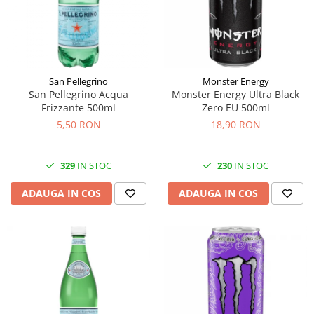
Făină italiană
Condimente & Sare
Zahăr & Îndulcitori
Lapte & Condensat
San Pellegrino
Monster Energy
Gran Cucina
San Pellegrino Acqua
Monster Energy Ultra Black
Creme & Esente
Frizzante 500ml
Zero EU 500ml
Paste Italiene
5,50 RON
18,90 RON
Orez & Polenta
329
IN STOC
230
IN STOC
ADAUGA IN COS
ADAUGA IN COS