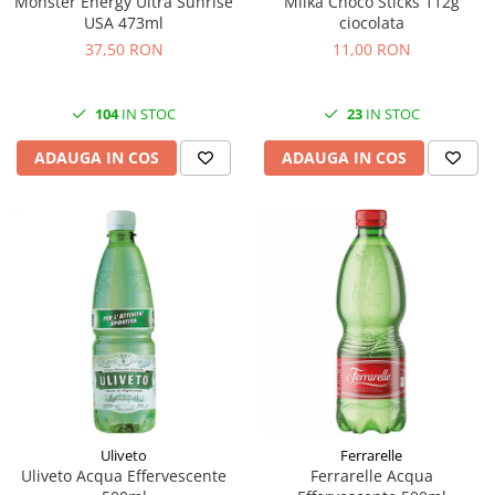
Monster Energy Ultra Sunrise
Milka Choco Sticks 112g
USA 473ml
ciocolata
37,50 RON
11,00 RON
104
IN STOC
23
IN STOC
ADAUGA IN COS
ADAUGA IN COS
Uliveto
Ferrarelle
Uliveto Acqua Effervescente
Ferrarelle Acqua