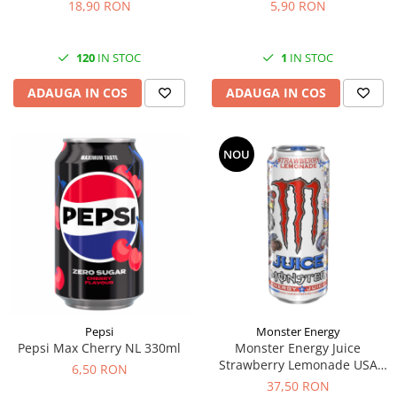
18,90 RON
5,90 RON
120
IN STOC
1
IN STOC
ADAUGA IN COS
ADAUGA IN COS
NOU
Pepsi
Monster Energy
Pepsi Max Cherry NL 330ml
Monster Energy Juice
Strawberry Lemonade USA
6,50 RON
473ml
37,50 RON