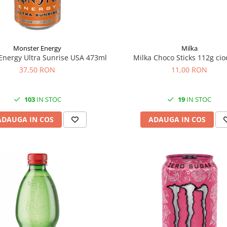
Monster Energy
Milka
Energy Ultra Sunrise USA 473ml
Milka Choco Sticks 112g cio
37,50 RON
11,00 RON
103
IN STOC
19
IN STOC
ADAUGA IN COS
ADAUGA IN COS