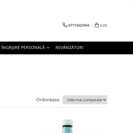
0771692994
0,00
ÎNGRIJIRE PERSONALĂ
REVÂNZĂTORI
Ordoneaza: