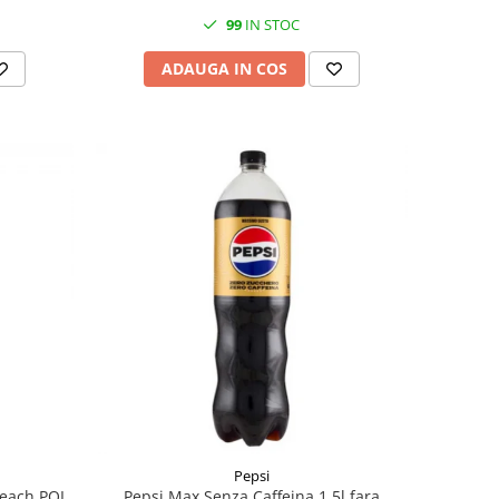
99
IN STOC
ADAUGA IN COS
Pepsi
Peach POL
Pepsi Max Senza Caffeina 1.5l fara