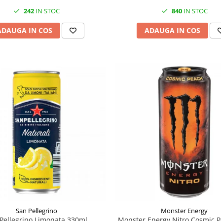
242
IN STOC
840
IN STOC
ADAUGA IN COS
ADAUGA IN COS
San Pellegrino
Monster Energy
Pellegrino Limonata 330ml
Monster Energy Nitro Cosmic 