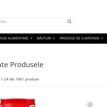
USE ALIMENTARE
BĂUTURI
PRODUSE DE CURĂȚENIE
te Produsele
1-
24
din
1861
produse