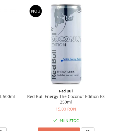
NOU
Red Bull
NL 500ml
Red Bull Energy The Coconut Edition ES
250ml
15,00 RON
46
IN STOC