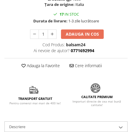
Țara de origine:
Italia
Făină italiană
Condimente & Sare
17
IN STOC
Durata de livrare:
1-3 zile lucrătoare
Zahăr & Îndulcitori
Lapte & Condensat
ADAUGA IN COS
Gran Cucina
Creme & Esente
Cod Produs:
balsam24
Ai nevoie de ajutor?
0771692994
Paste Italiene
Orez & Polenta
Adauga la Favorite
Cere informatii
CALITATE PREMIUM
TRANSPORT GRATUIT
Importuri directe de cea mai bună
Pentru comenzi mai mari de 400 lei!
calitate!
Descriere