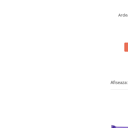
Brioschi
(2)
Brooklyn
(3)
Arde
Bulgari
(2)
Cafe Hag
(2)
Calve'
(3)
Cameo
(9)
Campiello
(2)
Cannamela
(13)
Capri
(1)
Caputo
(4)
Chupa Chups
(1)
Cirio
(2)
Afiseaza:
Citres
(8)
Colfresh
(1)
Conf. Santa Rosa
(7)
Contorno
(3)
Crastan
(6)
Cuorenero
(2)
Curtiriso
(2)