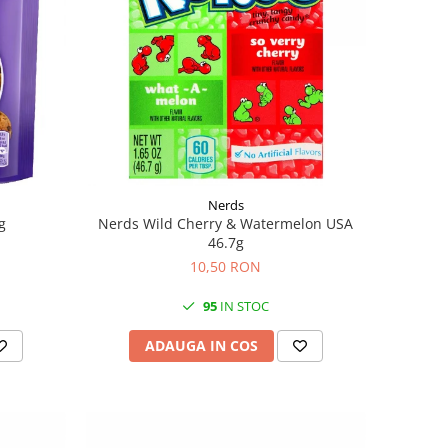
Nerds
g
Nerds Wild Cherry & Watermelon USA
46.7g
10,50 RON
95
IN STOC
ADAUGA IN COS