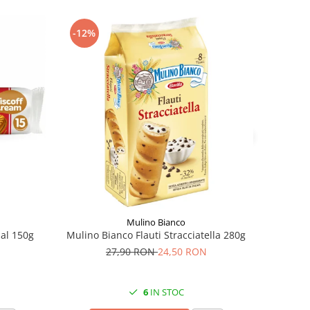
-12%
Mulino Bianco
nal 150g
Mulino Bianco Flauti Stracciatella 280g
27,90 RON
24,50 RON
6
IN STOC