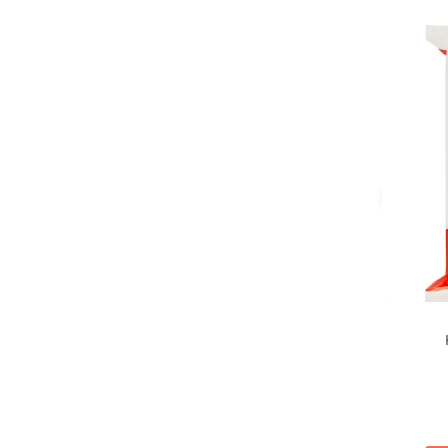
Grisbi
(1)
Gullon
(31)
Haribo
(37)
Haribo Maoam
(2)
Herbamelle
(5)
Hero
(9)
Hopla
(1)
Hopla'
(1)
Italkali
(3)
Ivanka
(6)
K-Peelz
(1)
Katjes
(4)
Kellogg's
(2)
Kimbo
(1)
Kinder
(9)
KitKat
(2)
Knorr
(9)
La Dispensa
(1)
La Doria
(2)
La Fiammante
(1)