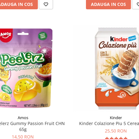
ADAUGA IN COS
ADAUGA IN COS
Amos
Kinder
lerz Gummy Passion Fruit CHN
Kinder Colazione Piu 5 Cerea
65g
25,50 RON
14,50 RON