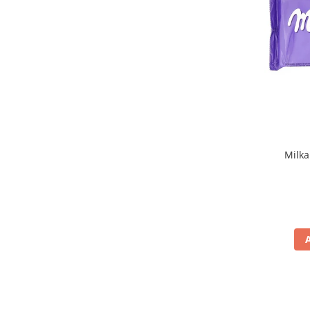
D'Amico
(4)
Dais
(1)
Danish Butter Cookies
(1)
De Cecco
(34)
Del Monte
(1)
Delicius
(5)
DeSantis
(2)
Di Bari
(1)
Di Gennaro
(6)
Di Leo
(1)
Milka
Dietorelle
(2)
Divella
(20)
Doemi
(4)
Don Carlo
(1)
Don Fernando
(3)
Donzella
(2)
Doria
(3)
Drogheria e Alimentari
(7)
Dubai Style
(1)
Dufour
(5)