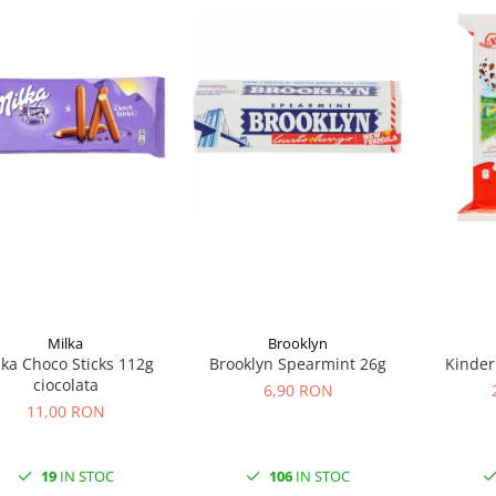
Milka
Brooklyn
lka Choco Sticks 112g
Brooklyn Spearmint 26g
Kinder
ciocolata
6,90 RON
11,00 RON
19
IN STOC
106
IN STOC