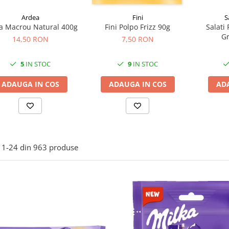
Ardea
S
Fini
a Macrou Natural 400g
Salati 
Fini Polpo Frizz 90g
Gr
14,50 RON
7,50 RON
5
IN STOC
9
IN STOC
ADAUGA IN COS
AD
ADAUGA IN COS
1-
24
din
963
produse