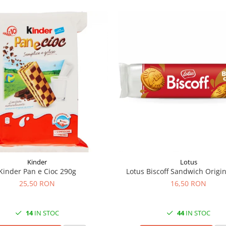
Kinder
Lotus
Kinder Pan e Cioc 290g
Lotus Biscoff Sandwich Origi
25,50 RON
16,50 RON
14
IN STOC
44
IN STOC