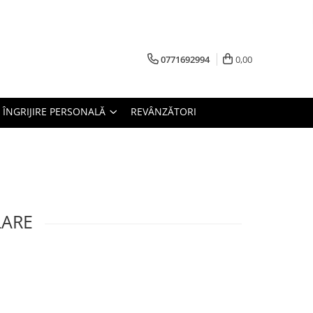
0771692994
0,00
ÎNGRIJIRE PERSONALĂ
REVÂNZĂTORI
LARE