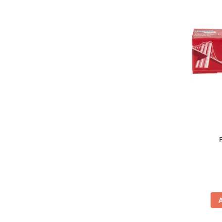
Elah
(3)
Elledi Lago
(2)
Etnafrutti
(1)
Falcone
(5)
Feiny Biscuits
(5)
Ferrero
(5)
Fida
(5)
Fini
(14)
Flis
(1)
Fruittella
(1)
Gardin
(1)
Garofalo
(5)
Gastone Lago
(5)
Geber
(1)
Gina
(1)
Gina Originale
(1)
Good Puglia
(4)
Gourmet
(1)
Grazie Sicilia
(3)