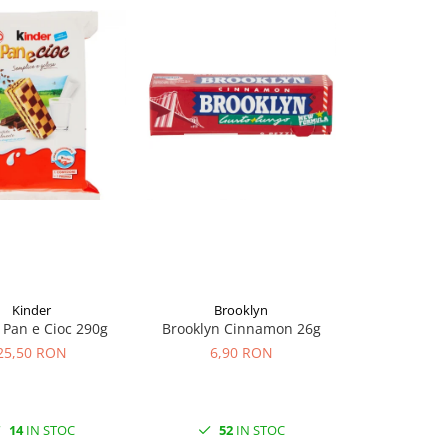
Kinder
Brooklyn
Ki
 Pan e Cioc 290g
Brooklyn Cinnamon 26g
Kinder Brio
25,50 RON
6,90 RON
25,5
14
IN STOC
52
IN STOC
19