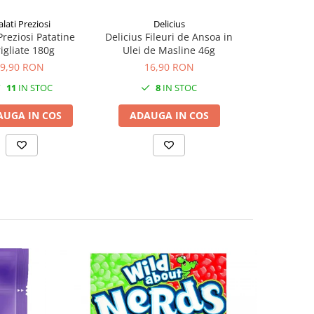
alati Preziosi
Delicius
Di
Preziosi Patatine
Delicius Fileuri de Ansoa in
Di Bari Tagli
igliate 180g
Ulei de Masline 46g
2
9,90 RON
16,90 RON
13,9
11
IN STOC
8
IN STOC
12
AUGA IN COS
ADAUGA IN COS
ADAUGA