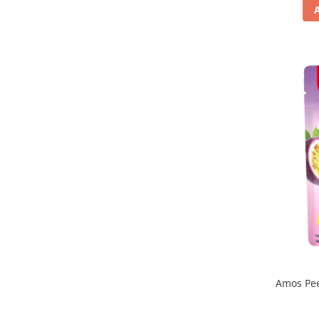
La Mole
(1)
La Sassellese
(1)
Lago
(1)
Lay's
(13)
Le Veneziane
(2)
Le Veneziene
(1)
Liking
(4)
Loacker
(17)
Lotte
(4)
Lotus
(5)
Loyd
(1)
M&M's
(1)
Mado
(3)
Maille
(1)
Maitre Truffout
(2)
Maja
(2)
Malteser
(1)
Amos Pee
Mare Aperto
(1)
Matilde Vicenzi
(18)