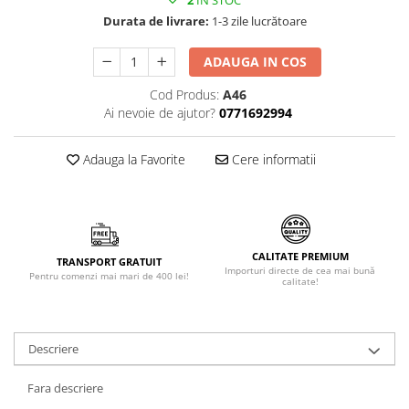
2
IN STOC
Făină italiană
Durata de livrare:
1-3 zile lucrătoare
Condimente & Sare
ADAUGA IN COS
Zahăr & Îndulcitori
Lapte & Condensat
Cod Produs:
A46
Ai nevoie de ajutor?
0771692994
Gran Cucina
Creme & Esente
Adauga la Favorite
Cere informatii
Paste Italiene
Orez & Polenta
CALITATE PREMIUM
TRANSPORT GRATUIT
Importuri directe de cea mai bună
Pentru comenzi mai mari de 400 lei!
calitate!
Descriere
Fara descriere