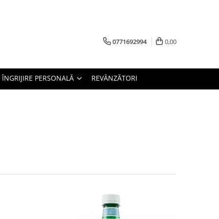
0771692994
0,00
ÎNGRIJIRE PERSONALĂ
REVÂNZĂTORI