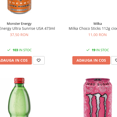
Monster Energy
Milka
Energy Ultra Sunrise USA 473ml
Milka Choco Sticks 112g cio
37,50 RON
11,00 RON
103
IN STOC
19
IN STOC
ADAUGA IN COS
ADAUGA IN COS