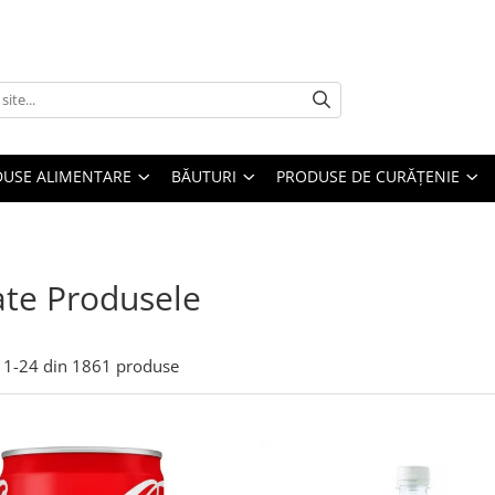
USE ALIMENTARE
BĂUTURI
PRODUSE DE CURĂȚENIE
te Produsele
1-
24
din
1861
produse