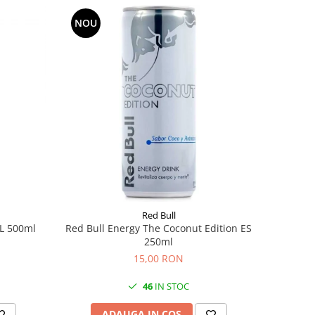
NOU
Red Bull
NL 500ml
Red Bull Energy The Coconut Edition ES
250ml
15,00 RON
46
IN STOC
ADAUGA IN COS