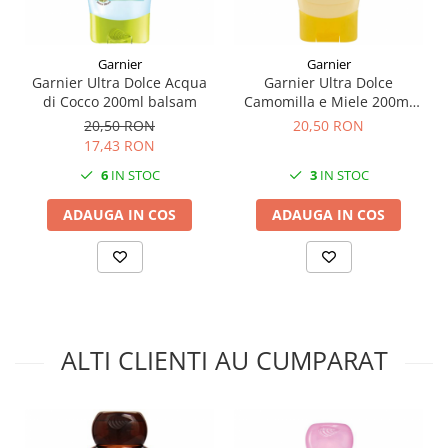
Garnier
Garnier
Garnier Ultra Dolce Acqua
Garnier Ultra Dolce
di Cocco 200ml balsam
Camomilla e Miele 200ml
balsam
20,50 RON
20,50 RON
17,43 RON
6
IN STOC
3
IN STOC
ADAUGA IN COS
ADAUGA IN COS
ALTI CLIENTI AU CUMPARAT