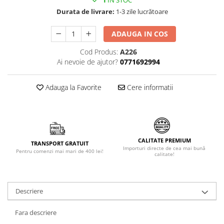
1
IN STOC
Făină italiană
Durata de livrare:
1-3 zile lucrătoare
Condimente & Sare
ADAUGA IN COS
Zahăr & Îndulcitori
Lapte & Condensat
Cod Produs:
A226
Ai nevoie de ajutor?
0771692994
Gran Cucina
Creme & Esente
Adauga la Favorite
Cere informatii
Paste Italiene
Orez & Polenta
CALITATE PREMIUM
TRANSPORT GRATUIT
Importuri directe de cea mai bună
Pentru comenzi mai mari de 400 lei!
calitate!
Descriere
Fara descriere