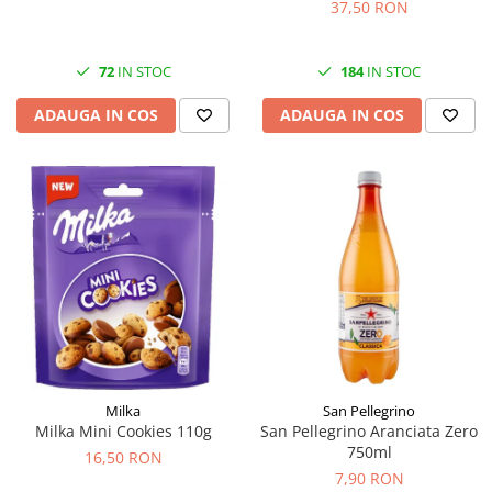
473ml
37,50 RON
72
IN STOC
184
IN STOC
ADAUGA IN COS
ADAUGA IN COS
Milka
San Pellegrino
Milka Mini Cookies 110g
San Pellegrino Aranciata Zero
750ml
16,50 RON
7,90 RON