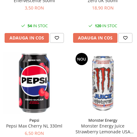
Effervescente 500ml
Zero UK 500ml
3,50 RON
18,90 RON
54
IN STOC
120
IN STOC
ADAUGA IN COS
ADAUGA IN COS
NOU
Pepsi
Monster Energy
Pepsi Max Cherry NL 330ml
Monster Energy Juice
Strawberry Lemonade USA
6,50 RON