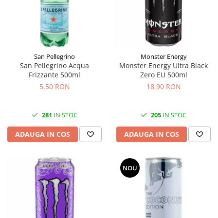
Făină italiană
Condimente & Sare
Zahăr & Îndulcitori
Lapte & Condensat
San Pellegrino
Monster Energy
Gran Cucina
San Pellegrino Acqua
Monster Energy Ultra Black
Creme & Esente
Frizzante 500ml
Zero EU 500ml
Paste Italiene
5,50 RON
18,90 RON
Orez & Polenta
281
IN STOC
205
IN STOC
ADAUGA IN COS
ADAUGA IN COS
NOU