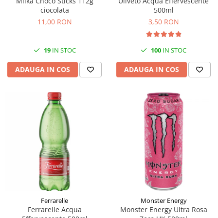
Milka Choco Sticks 112g
Uliveto Acqua Effervescente
ciocolata
500ml
11,00 RON
3,50 RON
19
IN STOC
100
IN STOC
ADAUGA IN COS
ADAUGA IN COS
Ferrarelle
Monster Energy
Ferrarelle Acqua
Monster Energy Ultra Rosa