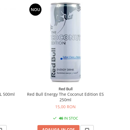
NOU
Red Bull
NL 500ml
Red Bull Energy The Coconut Edition ES
250ml
15,00 RON
46
IN STOC
ADAUGA IN COS