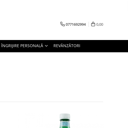
0771692994
0,00
ÎNGRIJIRE PERSONALĂ
REVÂNZĂTORI