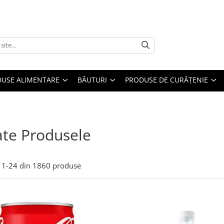
USE ALIMENTARE
BĂUTURI
PRODUSE DE CURĂȚENIE
te Produsele
1-
24
din
1860
produse