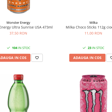
Monster Energy
Milka
Energy Ultra Sunrise USA 473ml
Milka Choco Sticks 112g cio
37,50 RON
11,00 RON
104
IN STOC
23
IN STOC
ADAUGA IN COS
ADAUGA IN COS