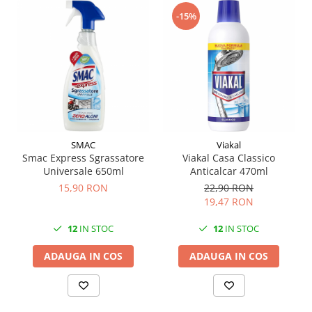
-15%
SMAC
Viakal
Smac Express Sgrassatore
Viakal Casa Classico
Universale 650ml
Anticalcar 470ml
15,90 RON
22,90 RON
19,47 RON
12
IN STOC
12
IN STOC
ADAUGA IN COS
ADAUGA IN COS