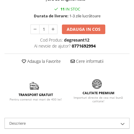
Făină italiană
11
IN STOC
Condimente & Sare
Durata de livrare:
1-3 zile lucrătoare
Zahăr & Îndulcitori
ADAUGA IN COS
Lapte & Condensat
Gran Cucina
Cod Produs:
degresant12
Creme & Esente
Ai nevoie de ajutor?
0771692994
Paste Italiene
Adauga la Favorite
Cere informatii
Orez & Polenta
CALITATE PREMIUM
TRANSPORT GRATUIT
Importuri directe de cea mai bună
Pentru comenzi mai mari de 400 lei!
calitate!
Descriere