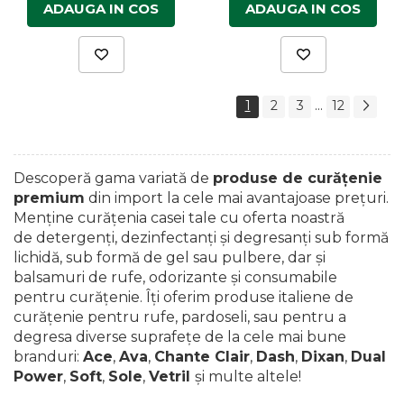
ADAUGA IN COS
ADAUGA IN COS
...
1
2
3
12
Descoperă gama variată de
produse de curăţenie
premium
din import la cele mai avantajoase preţuri.
Menține curățenia casei tale cu oferta noastră
de detergenți, dezinfectanți și degresanți sub formă
lichidă, sub formă de gel sau pulbere, dar și
balsamuri de rufe, odorizante și consumabile
pentru curățenie. Îți oferim produse italiene de
curățenie pentru rufe, pardoseli, sau pentru a
degresa diverse suprafețe de la cele mai bune
branduri:
Ace
,
Ava
,
Chante Clair
,
Dash
,
Dixan
,
Dual
Power
,
Soft
,
Sole
,
Vetril
și multe altele!