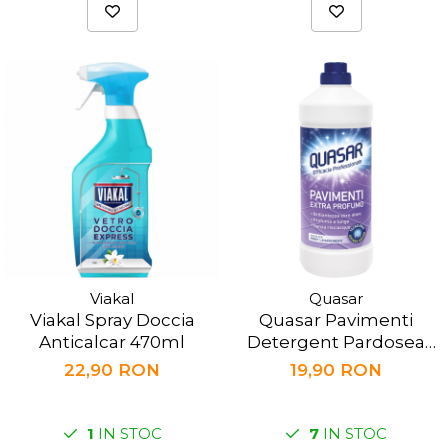
Viakal
Quasar
Viakal Spray Doccia
Quasar Pavimenti
Anticalcar 470ml
Detergent Pardosea
Extra Profumo 1000ml
22,90 RON
19,90 RON
1
IN STOC
7
IN STOC