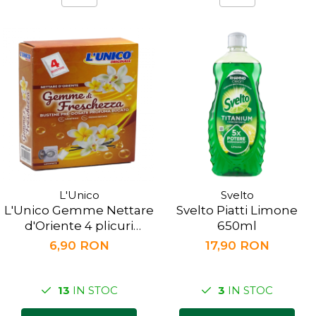
L'Unico
Svelto
L'Unico Gemme Nettare
Svelto Piatti Limone
d'Oriente 4 plicuri
650ml
predozate
6,90 RON
17,90 RON
13
IN STOC
3
IN STOC