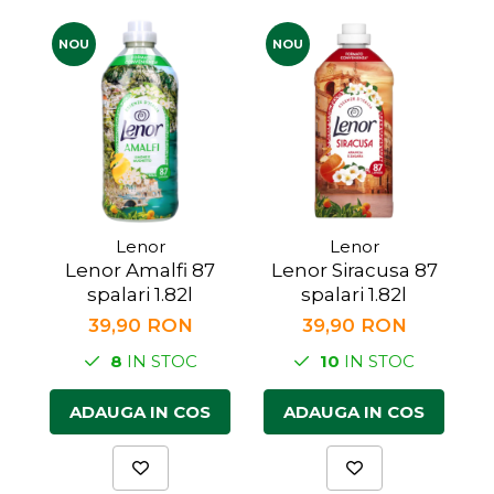
Făină italiană
NOU
NOU
Condimente & Sare
Zahăr & Îndulcitori
Lapte & Condensat
Gran Cucina
Creme & Esente
Paste Italiene
Orez & Polenta
Lenor
Lenor
Lenor Amalfi 87
Lenor Siracusa 87
spalari 1.82l
spalari 1.82l
39,90 RON
39,90 RON
8
IN STOC
10
IN STOC
ADAUGA IN COS
ADAUGA IN COS