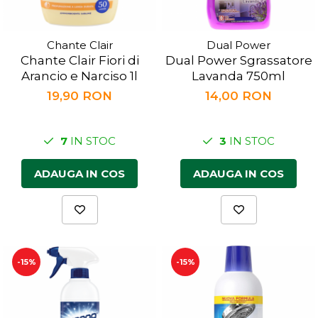
Chante Clair
Dual Power
Chante Clair Fiori di
Dual Power Sgrassatore
Arancio e Narciso 1l
Lavanda 750ml
19,90 RON
14,00 RON
7
IN STOC
3
IN STOC
ADAUGA IN COS
ADAUGA IN COS
-15%
-15%