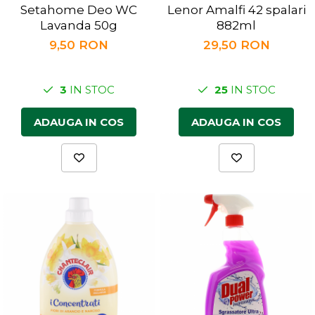
Setahome Deo WC
Lenor Amalfi 42 spalari
Lavanda 50g
882ml
9,50 RON
29,50 RON
3
IN STOC
25
IN STOC
ADAUGA IN COS
ADAUGA IN COS