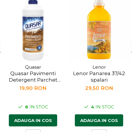
Quasar
Lenor
Quasar Pavimenti
Lenor Panarea 37/42
Detergent Parchet
spalari
1000ml
19,90 RON
29,50 RON
6
IN STOC
4
IN STOC
ADAUGA IN COS
ADAUGA IN COS