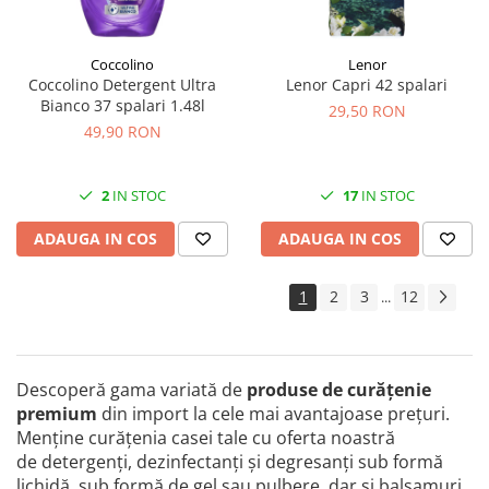
Coccolino
Lenor
Coccolino Detergent Ultra
Lenor Capri 42 spalari
Bianco 37 spalari 1.48l
29,50 RON
49,90 RON
2
IN STOC
17
IN STOC
ADAUGA IN COS
ADAUGA IN COS
1
2
3
12
...
Descoperă gama variată de
produse de curăţenie
premium
din import la cele mai avantajoase preţuri.
Menține curățenia casei tale cu oferta noastră
de detergenți, dezinfectanți și degresanți sub formă
lichidă, sub formă de gel sau pulbere, dar și balsamuri