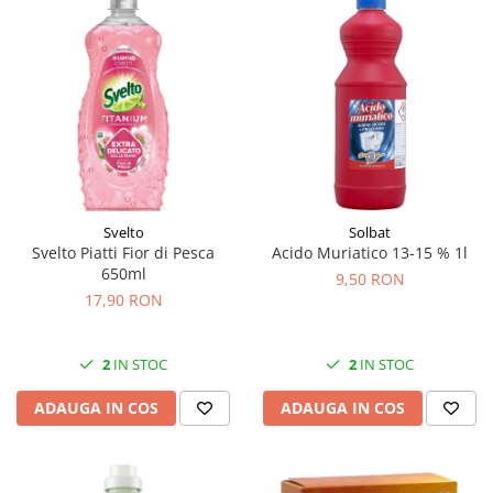
Svelto
Solbat
Svelto Piatti Fior di Pesca
Acido Muriatico 13-15 % 1l
650ml
9,50 RON
17,90 RON
2
IN STOC
2
IN STOC
ADAUGA IN COS
ADAUGA IN COS