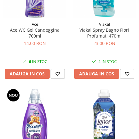
Ace
Viakal
Ace WC Gel Candeggina
Viakal Spray Bagno Fiori
700ml
Profumati 470ml
14,00 RON
23,00 RON
6
IN STOC
4
IN STOC
ADAUGA IN COS
ADAUGA IN COS
NOU