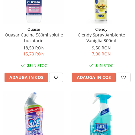
Quasar
Clendy
Quasar Cucina 580ml solutie
Clendy Spray Ambiente
bucatarie
Vaniglia 300ml
18,50 RON
9,50 RON
15,73 RON
7,90 RON
28
IN STOC
3
IN STOC
ADAUGA IN COS
ADAUGA IN COS