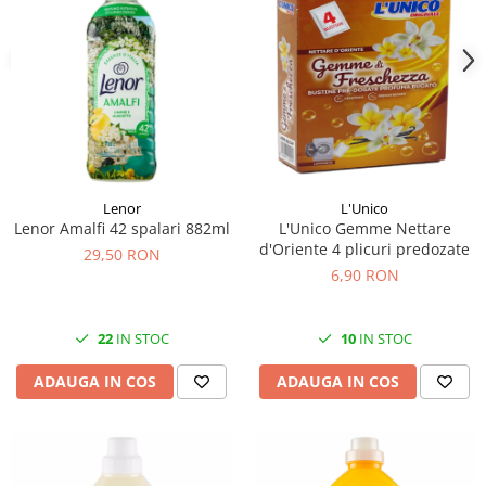
Lenor
L'Unico
Lenor Amalfi 42 spalari 882ml
L'Unico Gemme Nettare
d'Oriente 4 plicuri predozate
29,50 RON
6,90 RON
22
IN STOC
10
IN STOC
ADAUGA IN COS
ADAUGA IN COS