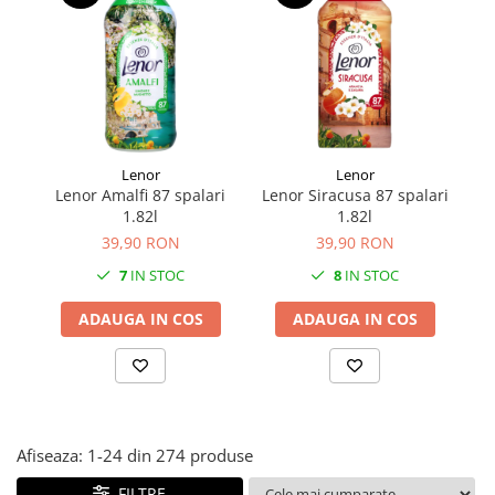
Făină italiană
Condimente & Sare
Zahăr & Îndulcitori
Lapte & Condensat
Gran Cucina
Creme & Esente
Lenor
Lenor
Paste Italiene
Lenor Amalfi 87 spalari
Lenor Siracusa 87 spalari
Le
1.82l
1.82l
Orez & Polenta
39,90 RON
39,90 RON
7
IN STOC
8
IN STOC
ADAUGA IN COS
ADAUGA IN COS
Afiseaza:
1-
24
din
274
produse
FILTRE