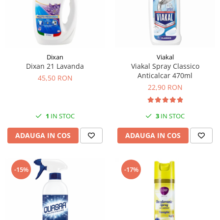
Dixan
Viakal
Dixan 21 Lavanda
Viakal Spray Classico
Anticalcar 470ml
45,50 RON
22,90 RON
1
IN STOC
3
IN STOC
ADAUGA IN COS
ADAUGA IN COS
-15%
-17%