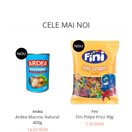
Făină italiană
Condimente & Sare
Zahăr & Îndulcitori
CELE MAI NOI
Lapte & Condensat
Gran Cucina
Creme & Esente
NOU
Paste Italiene
NOU
Orez & Polenta
Ardea
Fini
Ardea Macrou Natural
S
Fini Polpo Frizz 90g
400g
7,50 RON
14,50 RON