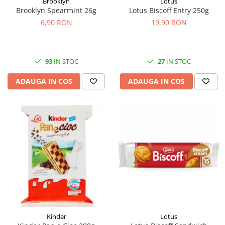
Brooklyn
Lotus
Brooklyn Spearmint 26g
Lotus Biscoff Entry 250g
6,90 RON
19,90 RON
93
IN STOC
27
IN STOC
ADAUGA IN COS
ADAUGA IN COS
Kinder
Lotus