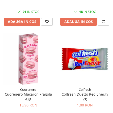
91
IN STOC
18
IN STOC
ADAUGA IN COS
ADAUGA IN COS
Cuorenero
Colfresh
Cuorenero Macaron Fragola
Colfresh Duetto Red Energy
42g
2g
15,90 RON
1,00 RON