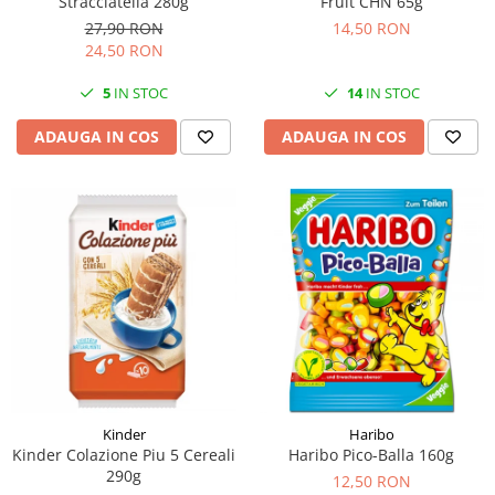
Stracciatella 280g
Fruit CHN 65g
27,90 RON
14,50 RON
24,50 RON
5
IN STOC
14
IN STOC
ADAUGA IN COS
ADAUGA IN COS
Kinder
Haribo
Kinder Colazione Piu 5 Cereali
Haribo Pico-Balla 160g
290g
12,50 RON