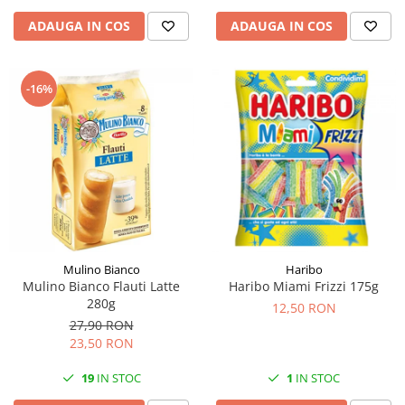
ADAUGA IN COS
ADAUGA IN COS
-16%
Mulino Bianco
Haribo
Mulino Bianco Flauti Latte
Haribo Miami Frizzi 175g
280g
12,50 RON
27,90 RON
23,50 RON
19
IN STOC
1
IN STOC