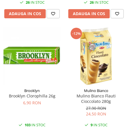
26
IN STOC
26
IN STOC
ADAUGA IN COS
ADAUGA IN COS
-12%
Brooklyn
Mulino Bianco
Brooklyn Clorophilla 26g
Mulino Bianco Flauti
Cioccolato 280g
6,90 RON
27,90 RON
24,50 RON
103
IN STOC
9
IN STOC