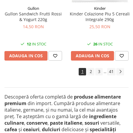
Gullon
Kinder
Gullon Sandwich Frutti Rossi
Kinder Colazione Piu 5 Cereali
& Yogurt 220g
Integrale 290g
14,50 RON
25,50 RON
12
IN STOC
26
IN STOC
ADAUGA IN COS
ADAUGA IN COS
1
2
3
41
...
Descoperă oferta completă de
produse alimentare
premium
din import. Cumpără produse alimentare
italiene, germane, și nu numai, la cel mai avantajos
preţ. Te așteptăm cu o gamă largă de
ingrediente
culinare
,
conserve
,
paste italiene
,
sosuri
versatile,
cafea
și
ceaiuri
,
dulciuri
delicioase și
specialităţi