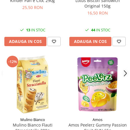
Kinder Pan e Cioc 290g
Lotus Biscoff Sandwich
Original 150g
25,50 RON
16,50 RON
13
IN STOC
44
IN STOC
ADAUGA IN COS
ADAUGA IN COS
-12%
Mulino Bianco
Amos
Mulino Bianco Flauti
Amos Peelerz Gummy Passion