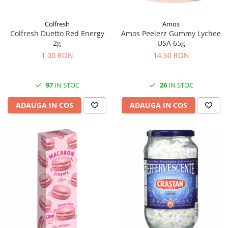
Colfresh
Amos
Colfresh Duetto Red Energy
Amos Peelerz Gummy Lychee
2g
USA 65g
1,00 RON
14,50 RON
97
IN STOC
26
IN STOC
ADAUGA IN COS
ADAUGA IN COS