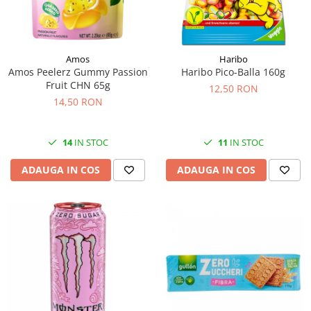
Amos
Haribo
Amos Peelerz Gummy Passion
Haribo Pico-Balla 160g
Fruit CHN 65g
12,50 RON
14,50 RON
14
IN STOC
11
IN STOC
ADAUGA IN COS
ADAUGA IN COS