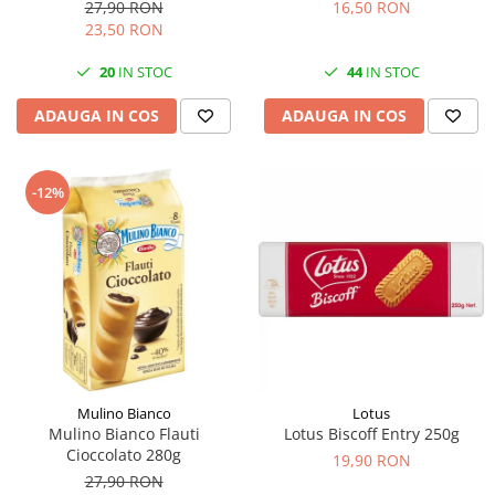
27,90 RON
16,50 RON
23,50 RON
20
IN STOC
44
IN STOC
ADAUGA IN COS
ADAUGA IN COS
-12%
Mulino Bianco
Lotus
Mulino Bianco Flauti
Lotus Biscoff Entry 250g
Cioccolato 280g
19,90 RON
27,90 RON