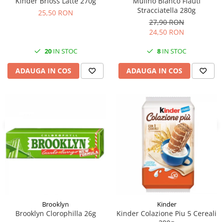
Kinder Brioss Latte 270g
Mulino Bianco Flauti
Stracciatella 280g
25,50 RON
27,90 RON
24,50 RON
20
IN STOC
8
IN STOC
ADAUGA IN COS
ADAUGA IN COS
Brooklyn
Kinder
Brooklyn Clorophilla 26g
Kinder Colazione Piu 5 Cereali