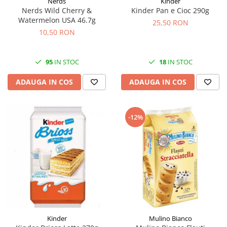
Nerds
Kinder
Nerds Wild Cherry &
Kinder Pan e Cioc 290g
Watermelon USA 46.7g
25,50 RON
10,50 RON
95
IN STOC
18
IN STOC
ADAUGA IN COS
ADAUGA IN COS
-12%
Kinder
Mulino Bianco