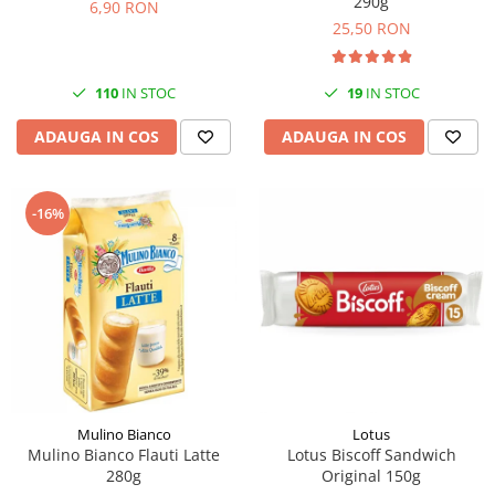
290g
6,90 RON
25,50 RON
110
IN STOC
19
IN STOC
ADAUGA IN COS
ADAUGA IN COS
-16%
Mulino Bianco
Lotus
Mulino Bianco Flauti Latte
Lotus Biscoff Sandwich
280g
Original 150g