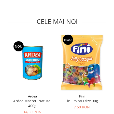
Făină italiană
Condimente & Sare
Zahăr & Îndulcitori
CELE MAI NOI
Lapte & Condensat
Gran Cucina
Creme & Esente
NOU
Paste Italiene
NOU
Orez & Polenta
Ardea
Fini
Ardea Macrou Natural
S
Fini Polpo Frizz 90g
400g
7,50 RON
14,50 RON