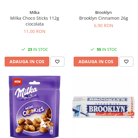
Milka
Brooklyn
Milka Choco Sticks 112g
Brooklyn Cinnamon 26g
ciocolata
6,90 RON
11,00 RON
23
IN STOC
55
IN STOC
ADAUGA IN COS
ADAUGA IN COS