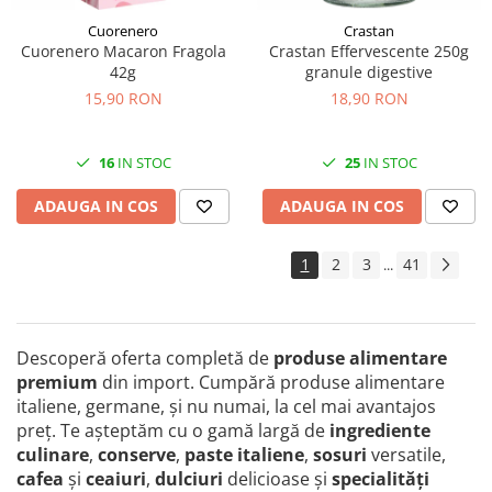
Cuorenero
Crastan
Cuorenero Macaron Fragola
Crastan Effervescente 250g
42g
granule digestive
15,90 RON
18,90 RON
16
IN STOC
25
IN STOC
ADAUGA IN COS
ADAUGA IN COS
1
2
3
41
...
Descoperă oferta completă de
produse alimentare
premium
din import. Cumpără produse alimentare
italiene, germane, și nu numai, la cel mai avantajos
preţ. Te așteptăm cu o gamă largă de
ingrediente
culinare
,
conserve
,
paste italiene
,
sosuri
versatile,
cafea
și
ceaiuri
,
dulciuri
delicioase și
specialităţi