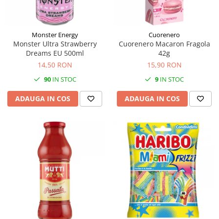
Monster Energy
Cuorenero
Monster Ultra Strawberry
Cuorenero Macaron Fragola
Dreams EU 500ml
42g
14,50 RON
15,90 RON
90
IN STOC
9
IN STOC
ADAUGA IN COS
ADAUGA IN COS