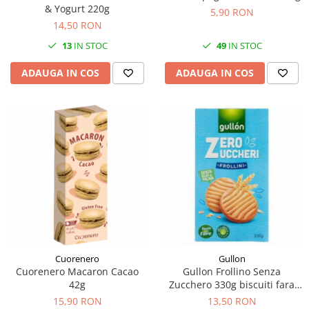
& Yogurt 220g
5,90 RON
14,50 RON
13
IN STOC
49
IN STOC
ADAUGA IN COS
ADAUGA IN COS
Cuorenero
Gullon
Cuorenero Macaron Cacao
Gullon Frollino Senza
42g
Zucchero 330g biscuiti fara
zahar
15,90 RON
13,50 RON