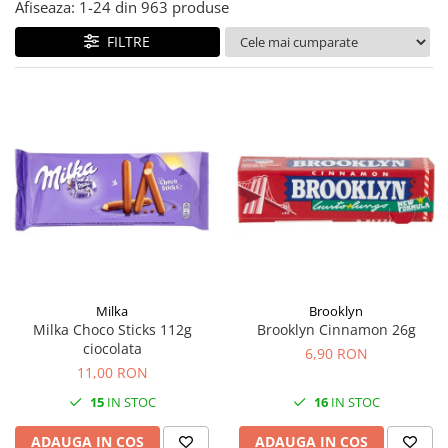
Afiseaza:
1-
24
din
963
produse
FILTRE
Milka
Brooklyn
Milka Choco Sticks 112g
Brooklyn Cinnamon 26g
ciocolata
6,90 RON
11,00 RON
15
IN STOC
16
IN STOC
ADAUGA IN COS
ADAUGA IN COS