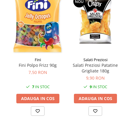
NOU
Făină italiană
Condimente & Sare
Zahăr & Îndulcitori
Lapte & Condensat
Gran Cucina
Creme & Esente
Paste Italiene
Salati Preziosi
Fini
Orez & Polenta
Salati Preziosi Patatine
De
Fini Polpo Frizz 90g
Grigliate 180g
i
7,50 RON
9,90 RON
9
IN STOC
7
IN STOC
ADAUGA IN COS
ADAUGA IN COS