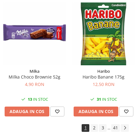
Milka
Haribo
Milka Choco Brownie 52g
Haribo Banane 175g
4,90 RON
12,50 RON
13
IN STOC
31
IN STOC
ADAUGA IN COS
ADAUGA IN COS
1
2
3
41
...