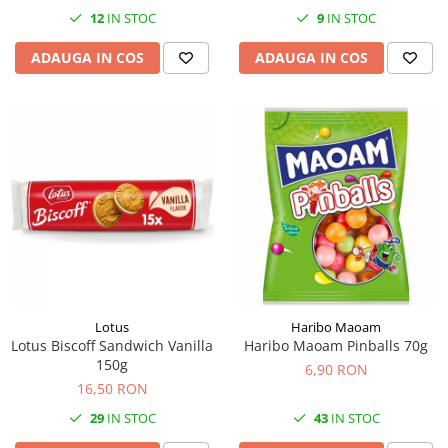
12
IN STOC
9
IN STOC
ADAUGA IN COS
ADAUGA IN COS
Lotus
Haribo Maoam
Lotus Biscoff Sandwich Vanilla
Haribo Maoam Pinballs 70g
150g
6,90 RON
16,50 RON
29
IN STOC
43
IN STOC