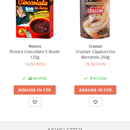
Ristora
Crastan
Ristora Cioccolato 5 Buste
Crastan Cappuccino
125g
Barratolo 250g
14,50 RON
25,90 RON
22
IN STOC
7
IN STOC
ADAUGA IN COS
ADAUGA IN COS