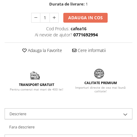
Durata de livrare:
1
Făină italiană
Condimente & Sare
ADAUGA IN COS
Zahăr & Îndulcitori
Cod Produs:
cafea16
Lapte & Condensat
Ai nevoie de ajutor?
0771692994
Gran Cucina
Creme & Esente
Adauga la Favorite
Cere informatii
Paste Italiene
Orez & Polenta
CALITATE PREMIUM
TRANSPORT GRATUIT
Importuri directe de cea mai bună
Pentru comenzi mai mari de 400 lei!
calitate!
Descriere
Fara descriere