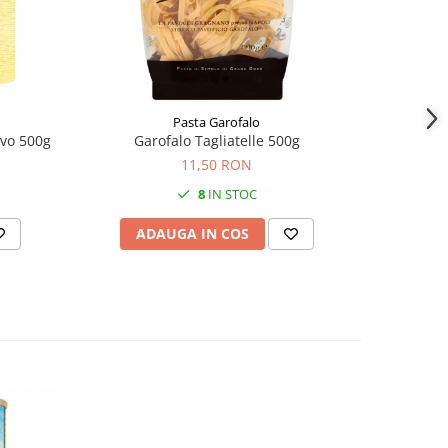
Pasta Garofalo
ovo 500g
Garofalo Tagliatelle 500g
Divell
11,50 RON
8
IN STOC
ADAUGA IN COS
AD