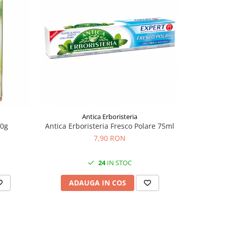
Antica Erboristeria
00g
Antica Erboristeria Fresco Polare 75ml
Polaretti
7,90 RON
24
IN STOC
ADAUGA IN COS
AD