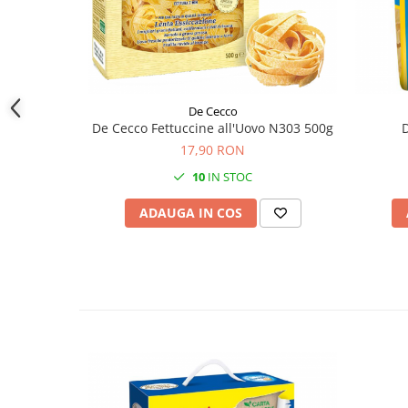
De Cecco
De Cecco Fettuccine all'Uovo N303 500g
D
17,90 RON
10
IN STOC
ADAUGA IN COS