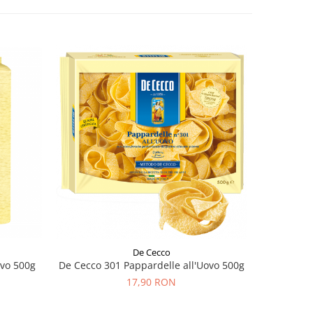
De Cecco
ovo 500g
De Cecco 301 Pappardelle all'Uovo 500g
Rummo 
17,90 RON