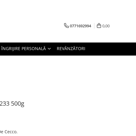
0771692994
0,00
ÎNGRIJIRE PERSONALĂ
REVÂNZĂTORI
N233 500g
De Cecco.