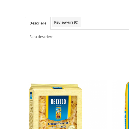
Făină italiană
Condimente & Sare
Zahăr & Îndulcitori
Review-uri
(0)
Descriere
Lapte & Condensat
Gran Cucina
Fara descriere
Creme & Esente
Paste Italiene
Orez & Polenta