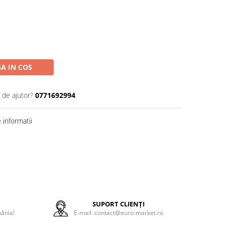
A IN COS
 de ajutor?
0771692994
informatii
E
SUPORT CLIENȚI
mânia!
E-mail: contact@euro-market.ro