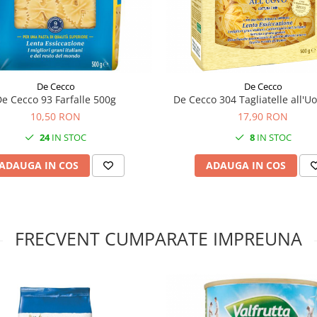
De Cecco
De Cecco
e Cecco 93 Farfalle 500g
De Cecco 304 Tagliatelle all'U
10,50 RON
17,90 RON
24
IN STOC
8
IN STOC
ADAUGA IN COS
ADAUGA IN COS
FRECVENT CUMPARATE IMPREUNA