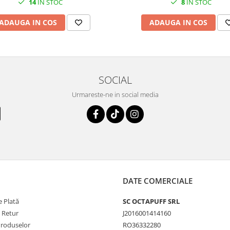
14
IN STOC
8
IN STOC
ADAUGA IN COS
ADAUGA IN COS
SOCIAL
Urmareste-ne in social media
DATE COMERCIALE
 Plată
SC OCTAPUFF SRL
e Retur
J2016001414160
Produselor
RO36332280