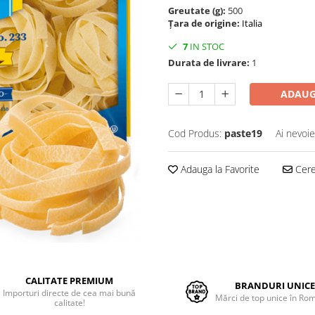
Greutate (g):
500
Țara de origine:
Italia
7
IN STOC
Durata de livrare:
1
ADAUG
Cod Produs:
paste19
Ai nevoie
Adauga la Favorite
Cere 
CALITATE PREMIUM
BRANDURI UNIC
Importuri directe de cea mai bună
Mărci de top unice în Ro
calitate!