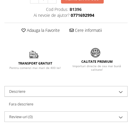
Făină italiană
Cod Produs:
B1396
Condimente & Sare
Ai nevoie de ajutor?
0771692994
Zahăr & Îndulcitori
Lapte & Condensat
Adauga la Favorite
Cere informatii
Gran Cucina
Creme & Esente
Paste Italiene
Orez & Polenta
CALITATE PREMIUM
TRANSPORT GRATUIT
Importuri directe de cea mai bună
Pentru comenzi mai mari de 400 lei!
calitate!
Descriere
Fara descriere
Review-uri
(0)