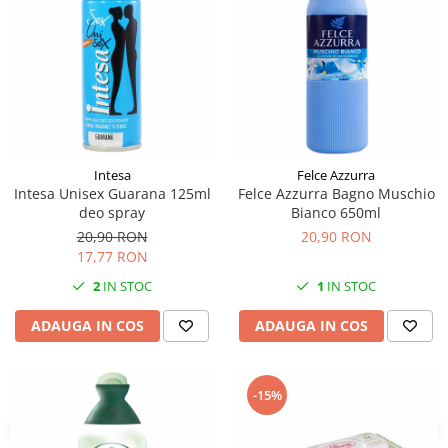
Intesa
Felce Azzurra
Intesa Unisex Guarana 125ml
Felce Azzurra Bagno Muschio
deo spray
Bianco 650ml
20,90 RON
20,90 RON
17,77 RON
2
IN STOC
1
IN STOC
ADAUGA IN COS
ADAUGA IN COS
-15%