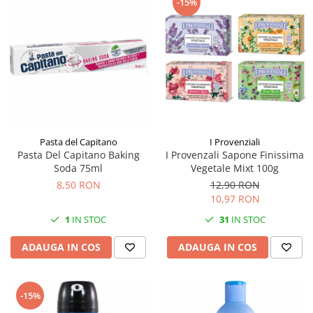
-15%
Pasta del Capitano
I Provenziali
Pasta Del Capitano Baking
I Provenzali Sapone Finissima
Soda 75ml
Vegetale Mixt 100g
8,50 RON
12,90 RON
10,97 RON
1
IN STOC
31
IN STOC
ADAUGA IN COS
ADAUGA IN COS
-15%