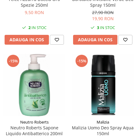
Spezie 250ml
Spray 150ml
9,50 RON
27,90 RON
19,90 RON
2
IN STOC
3
IN STOC
ADAUGA IN COS
ADAUGA IN COS
-15%
-15%
Neutro Roberts
Malizia
Neutro Roberts Sapone
Malizia Uomo Deo Spray Aqua
Liquido Antibatterico 200ml
150ml