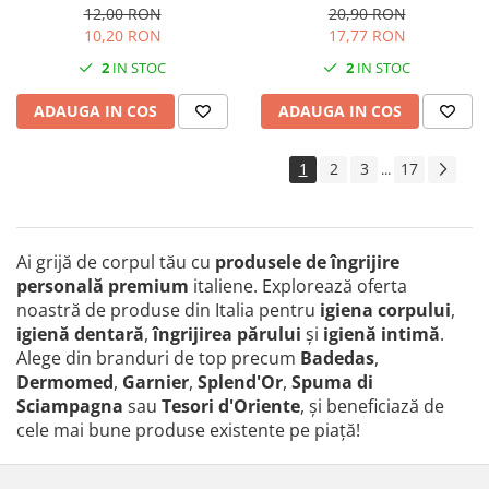
12,00 RON
20,90 RON
10,20 RON
17,77 RON
2
IN STOC
2
IN STOC
ADAUGA IN COS
ADAUGA IN COS
1
2
3
17
...
Ai grijă de corpul tău cu
produsele de îngrijire
personală premium
italiene. Explorează oferta
noastră de produse din Italia pentru
igiena corpului
,
igienă dentară
,
îngrijirea părului
și
igienă intimă
.
Alege din branduri de top precum
Badedas
,
Dermomed
,
Garnier
,
Splend'Or
,
Spuma di
Sciampagna
sau
Tesori d'Oriente
, și beneficiază de
cele mai bune produse existente pe piaţă!