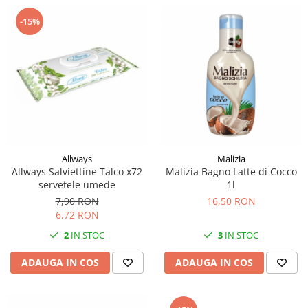
-15%
Allways
Malizia
Allways Salviettine Talco x72
Malizia Bagno Latte di Cocco
servetele umede
1l
7,90 RON
16,50 RON
6,72 RON
2
IN STOC
3
IN STOC
ADAUGA IN COS
ADAUGA IN COS