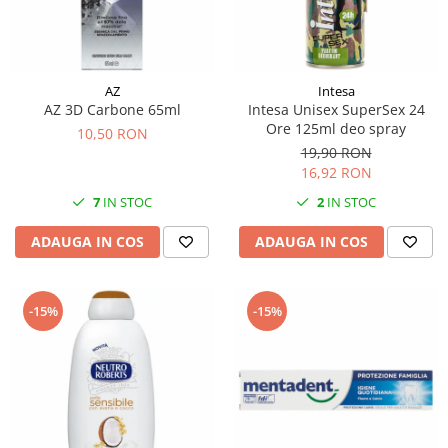
AZ
Intesa
AZ 3D Carbone 65ml
Intesa Unisex SuperSex 24
Ore 125ml deo spray
10,50 RON
19,90 RON
16,92 RON
7
IN STOC
2
IN STOC
ADAUGA IN COS
ADAUGA IN COS
-15%
-15%