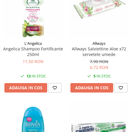
L'Angelica
Allways
Angelica Shampoo Fortificante
Allways Salviettine Aloe x72
250ml
servetele umede
11,50 RON
7,90 RON
6,72 RON
13
IN STOC
5
IN STOC
ADAUGA IN COS
ADAUGA IN COS