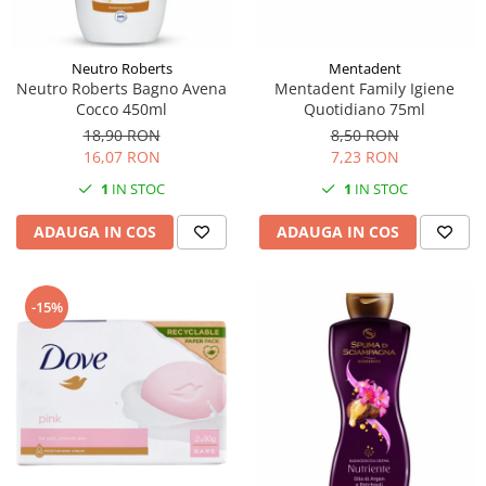
Neutro Roberts
Mentadent
Neutro Roberts Bagno Avena
Mentadent Family Igiene
Cocco 450ml
Quotidiano 75ml
18,90 RON
8,50 RON
16,07 RON
7,23 RON
1
IN STOC
1
IN STOC
ADAUGA IN COS
ADAUGA IN COS
-15%