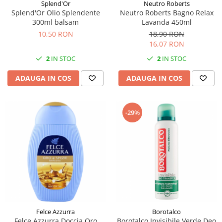
Splend'Or
Neutro Roberts
Splend'Or Olio Splendente
Neutro Roberts Bagno Relax
300ml balsam
Lavanda 450ml
10,50 RON
18,90 RON
16,07 RON
2
IN STOC
2
IN STOC
ADAUGA IN COS
ADAUGA IN COS
-29%
Felce Azzurra
Borotalco
Felce Azzurra Doccia Oro
Borotalco Invisibile Verde Deo