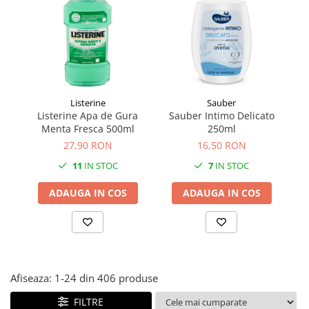
Făină italiană
Condimente & Sare
Zahăr & Îndulcitori
Lapte & Condensat
Gran Cucina
Listerine
Sauber
Creme & Esente
Listerine Apa de Gura
Sauber Intimo Delicato
S
Paste Italiene
Menta Fresca 500ml
250ml
Orez & Polenta
27,90 RON
16,50 RON
11
IN STOC
7
IN STOC
ADAUGA IN COS
ADAUGA IN COS
Afiseaza:
1-
24
din
406
produse
FILTRE