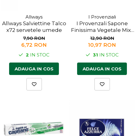
Allways
I Provenziali
Allways Salviettine Talco
I Provenzali Sapone
x72 servetele umede
Finissima Vegetale Mixt
100g
7,90 RON
12,90 RON
6,72 RON
10,97 RON
2
IN STOC
31
IN STOC
ADAUGA IN COS
ADAUGA IN COS