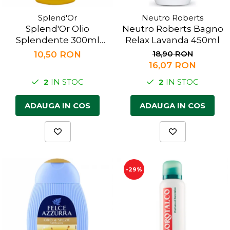
Splend'Or
Neutro Roberts
Splend'Or Olio
Neutro Roberts Bagno
Splendente 300ml
Relax Lavanda 450ml
balsam
18,90 RON
10,50 RON
16,07 RON
2
IN STOC
2
IN STOC
ADAUGA IN COS
ADAUGA IN COS
-29%