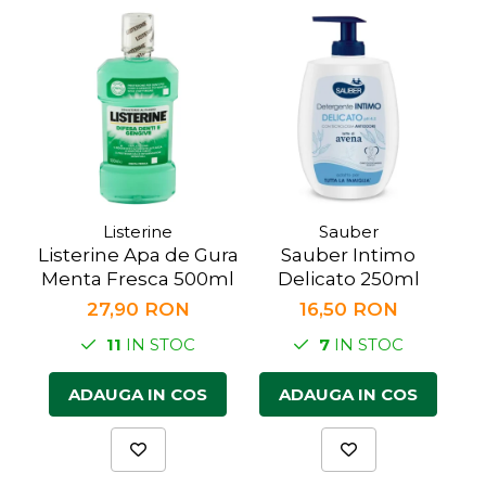
Făină italiană
Condimente & Sare
Zahăr & Îndulcitori
Lapte & Condensat
Gran Cucina
Creme & Esente
Paste Italiene
Orez & Polenta
Listerine
Sauber
Listerine Apa de Gura
Sauber Intimo
Menta Fresca 500ml
Delicato 250ml
27,90 RON
16,50 RON
11
IN STOC
7
IN STOC
ADAUGA IN COS
ADAUGA IN COS