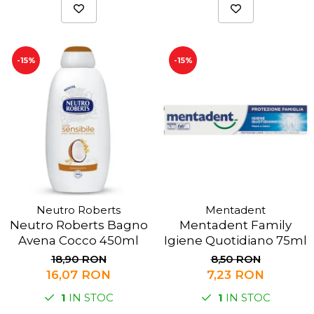
-15%
-15%
Neutro Roberts
Mentadent
Neutro Roberts Bagno
Mentadent Family
Avena Cocco 450ml
Igiene Quotidiano 75ml
18,90 RON
8,50 RON
16,07 RON
7,23 RON
1
IN STOC
1
IN STOC