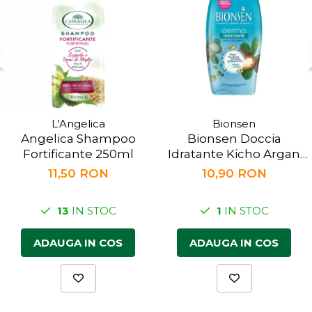
L'Angelica
Bionsen
Angelica Shampoo
Bionsen Doccia
Fortificante 250ml
Idratante Kicho Argan
250ml
11,50 RON
10,90 RON
13
IN STOC
1
IN STOC
ADAUGA IN COS
ADAUGA IN COS