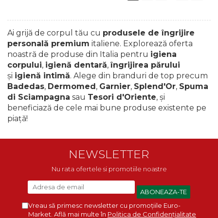
Ai grijă de corpul tău cu
produsele de îngrijire
personală premium
italiene. Explorează oferta
noastră de produse din Italia pentru
igiena
corpului
,
igienă dentară
,
îngrijirea părului
și
igienă intimă
. Alege din branduri de top precum
Badedas
,
Dermomed
,
Garnier
,
Splend'Or
,
Spuma
di Sciampagna
sau
Tesori d'Oriente
, și
beneficiază de cele mai bune produse existente pe
piaţă!
NEWSLETTER
Nu rata ofertele si promotiile noastre
Vreau să primesc newsletter cu promoțiile Euro-
Market. Află mai multe în
Politica de Confidențialitate