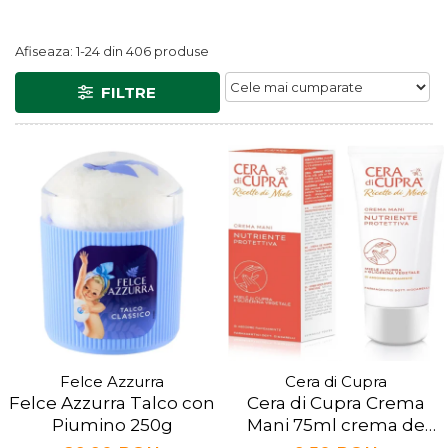
Afiseaza:
1-
24
din
406
produse
FILTRE
Felce Azzurra
Cera di Cupra
Felce Azzurra Talco con
Cera di Cupra Crema
Piumino 250g
Mani 75ml crema de
maini