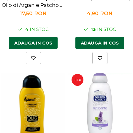
Olio di Argan e Patchouli
650ml
17,50 RON
4,90 RON
4
IN STOC
13
IN STOC
ADAUGA IN COS
ADAUGA IN COS
-15%