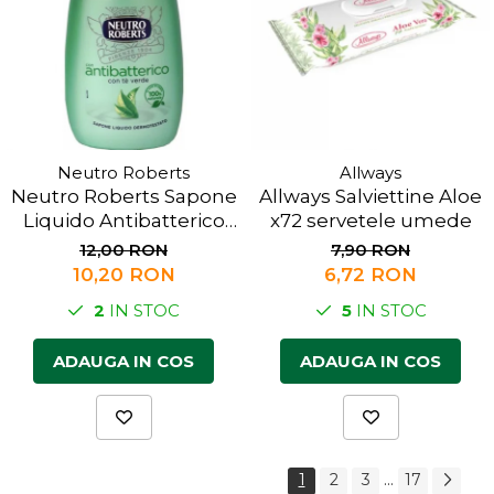
Neutro Roberts
Allways
Neutro Roberts Sapone
Allways Salviettine Aloe
Liquido Antibatterico
x72 servetele umede
200ml
12,00 RON
7,90 RON
10,20 RON
6,72 RON
2
IN STOC
5
IN STOC
ADAUGA IN COS
ADAUGA IN COS
...
1
2
3
17