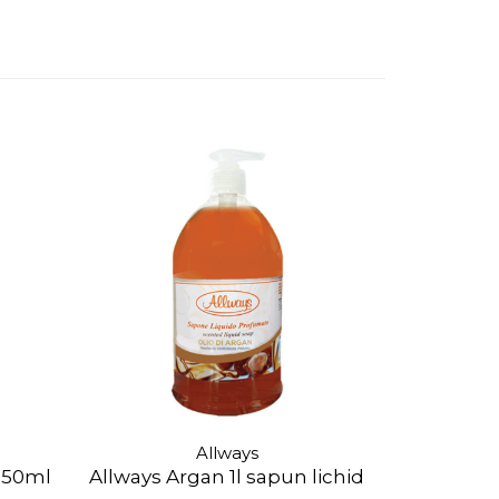
Allways
 250ml
Allways Argan 1l sapun lichid
Allways C