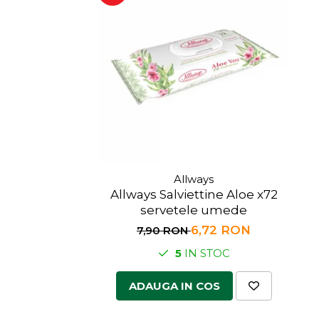
Allways
Allways Salviettine Aloe x72
servetele umede
6,72 RON
7,90 RON
5
IN STOC
ADAUGA IN COS