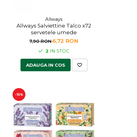
Allways
Allways Salviettine Talco x72
servetele umede
6,72 RON
7,90 RON
2
IN STOC
ADAUGA IN COS
-15%