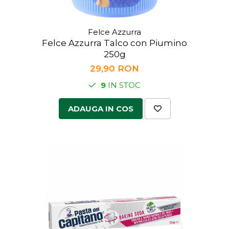
Felce Azzurra
Felce Azzurra Talco con Piumino
250g
29,90 RON
9
IN STOC
ADAUGA IN COS