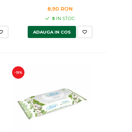
8,90 RON
5
IN STOC
ADAUGA IN COS
ADAUG
-15%