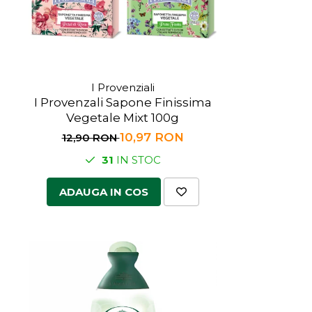
I Provenziali
I Provenzali Sapone Finissima
Vegetale Mixt 100g
10,97 RON
12,90 RON
31
IN STOC
ADAUGA IN COS