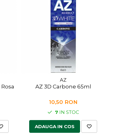
AZ
 Rosa
AZ 3D Carbone 65ml
Eloder
10,50 RON
7
IN STOC
ADAUGA IN COS
ADAUG