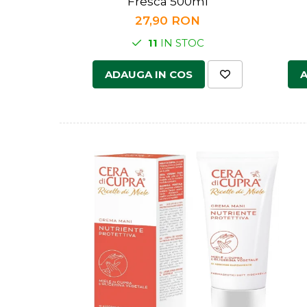
Fresca 500ml
27,90 RON
11
IN STOC
ADAUGA IN COS
A