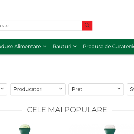
oduse Alimentare
Băuturi
Produse de Curățeni
Producatori
Pret
S
CELE MAI POPULARE