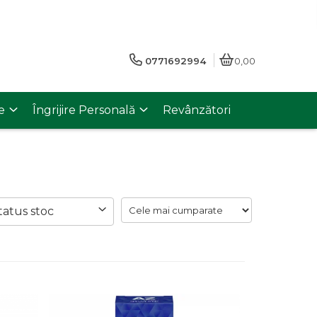
0771692994
0,00
e
Îngrijire Personală
Revânzători
tatus stoc