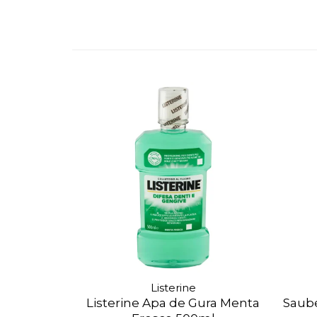
Făină italiană
Condimente & Sare
Zahăr & Îndulcitori
Lapte & Condensat
Gran Cucina
Creme & Esente
Paste Italiene
Orez & Polenta
Listerine
Listerine Apa de Gura Menta
Saube