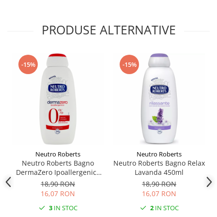
PRODUSE ALTERNATIVE
-15%
-15%
Neutro Roberts
Neutro Roberts
Neutro Roberts Bagno
Neutro Roberts Bagno Relax
DermaZero Ipoallergenico
Lavanda 450ml
450ml
18,90 RON
18,90 RON
16,07 RON
16,07 RON
3
IN STOC
2
IN STOC