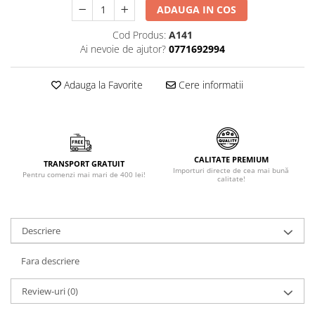
ADAUGA IN COS
Făină italiană
Condimente & Sare
Cod Produs:
A141
Ai nevoie de ajutor?
0771692994
Zahăr & Îndulcitori
Lapte & Condensat
Adauga la Favorite
Cere informatii
Gran Cucina
Creme & Esente
Paste Italiene
Orez & Polenta
CALITATE PREMIUM
TRANSPORT GRATUIT
Importuri directe de cea mai bună
Pentru comenzi mai mari de 400 lei!
calitate!
Descriere
Fara descriere
Review-uri
(0)