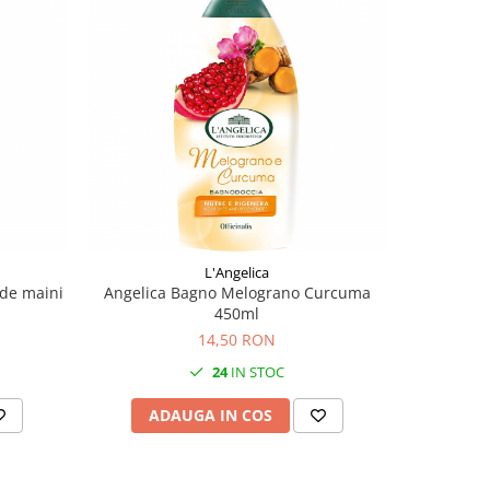
L'Angelica
de maini
Angelica Bagno Melograno Curcuma
Angelica
450ml
14,50 RON
24
IN STOC
ADAUGA IN COS
AD