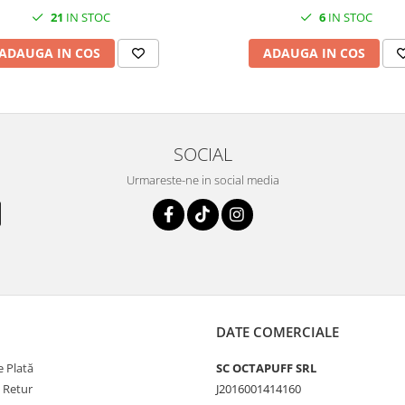
21
IN STOC
6
IN STOC
ADAUGA IN COS
ADAUGA IN COS
SOCIAL
Urmareste-ne in social media
DATE COMERCIALE
 Plată
SC OCTAPUFF SRL
e Retur
J2016001414160