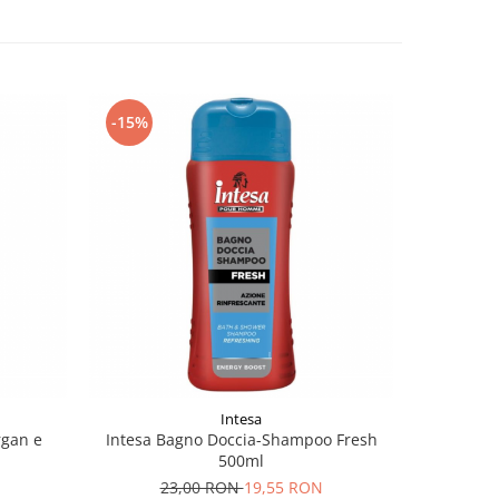
-15%
Intesa
rgan e
Intesa Bagno Doccia-Shampoo Fresh
Garnier
500ml
23,00 RON
19,55 RON