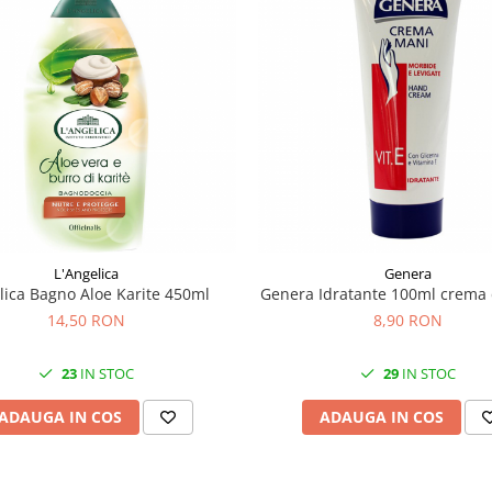
L'Angelica
Genera
lica Bagno Aloe Karite 450ml
Genera Idratante 100ml crema 
14,50 RON
8,90 RON
23
IN STOC
29
IN STOC
ADAUGA IN COS
ADAUGA IN COS