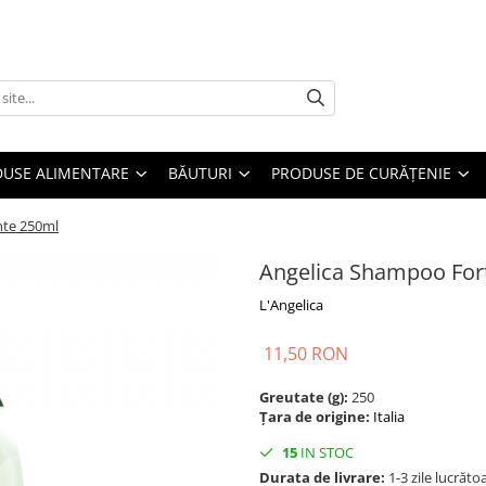
USE ALIMENTARE
BĂUTURI
PRODUSE DE CURĂȚENIE
nte 250ml
Angelica Shampoo Fort
L'Angelica
11,50 RON
Greutate (g):
250
Țara de origine:
Italia
15
IN STOC
Durata de livrare:
1-3 zile lucrăto