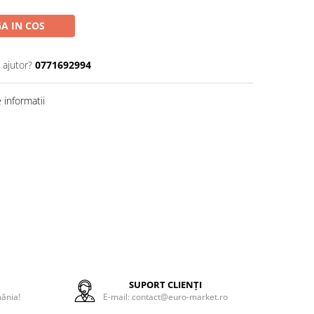
A IN COS
 ajutor?
0771692994
informatii
E
SUPORT CLIENȚI
mânia!
E-mail: contact@euro-market.ro