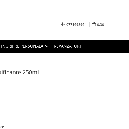
0771692994
0,00
ÎNGRIJIRE PERSONALĂ
REVÂNZĂTORI
ificante 250ml
are