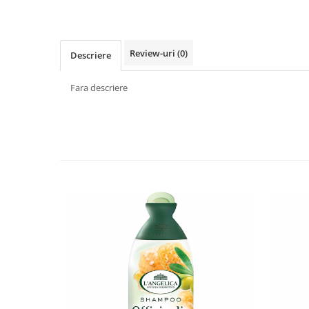
Făină italiană
Condimente & Sare
Zahăr & Îndulcitori
Review-uri
(0)
Descriere
Lapte & Condensat
Gran Cucina
Fara descriere
Creme & Esente
Paste Italiene
Orez & Polenta