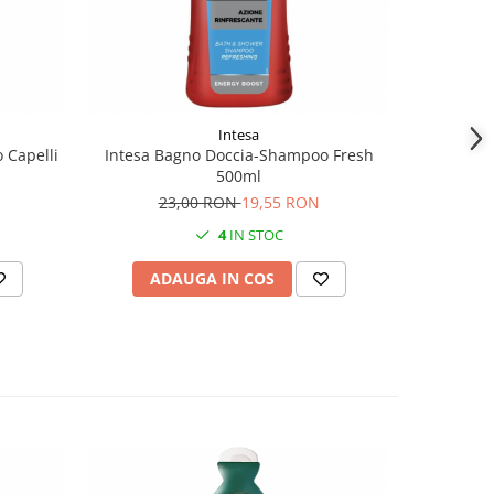
Intesa
 Capelli
Intesa Bagno Doccia-Shampoo Fresh
Dimension
500ml
23,00 RON
19,55 RON
4
IN STOC
ADAUGA IN COS
AD