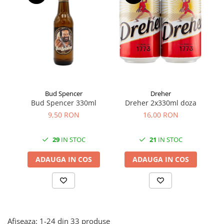
Făină italiană
Condimente & Sare
Zahăr & Îndulcitori
Lapte & Condensat
Gran Cucina
Creme & Esente
Paste Italiene
Bud Spencer
Dreher
Bud Spencer 330ml
Dreher 2x330ml doza
Orez & Polenta
9,50 RON
16,00 RON
29
IN STOC
21
IN STOC
ADAUGA IN COS
ADAUGA IN COS
Afiseaza:
1-
24
din
33
produse