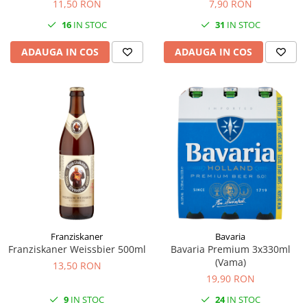
11,50 RON
7,90 RON
16
IN STOC
31
IN STOC
ADAUGA IN COS
ADAUGA IN COS
Franziskaner
Bavaria
Franziskaner Weissbier 500ml
Bavaria Premium 3x330ml
(Vama)
13,50 RON
19,90 RON
9
IN STOC
24
IN STOC