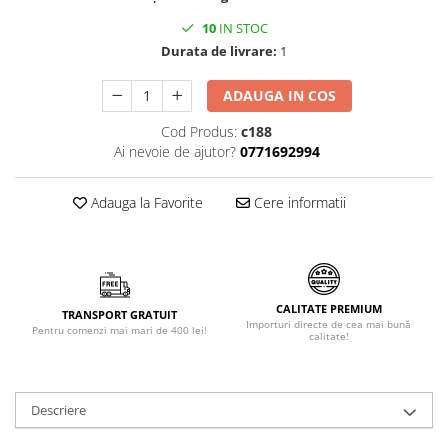
Făină italiană
10
IN STOC
Condimente & Sare
Durata de livrare:
1
Zahăr & Îndulcitori
ADAUGA IN COS
Lapte & Condensat
Gran Cucina
Cod Produs:
c188
Creme & Esente
Ai nevoie de ajutor?
0771692994
Paste Italiene
Adauga la Favorite
Cere informatii
Orez & Polenta
CALITATE PREMIUM
TRANSPORT GRATUIT
Importuri directe de cea mai bună
Pentru comenzi mai mari de 400 lei!
calitate!
Descriere