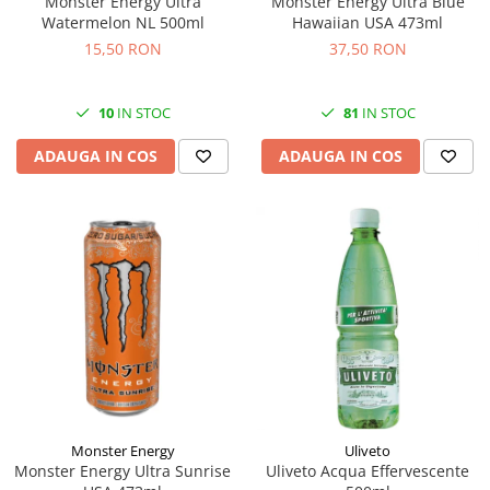
Monster Energy Ultra
Monster Energy Ultra Blue
Watermelon NL 500ml
Hawaiian USA 473ml
15,50 RON
37,50 RON
10
IN STOC
81
IN STOC
ADAUGA IN COS
ADAUGA IN COS
Monster Energy
Uliveto
Monster Energy Ultra Sunrise
Uliveto Acqua Effervescente