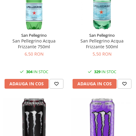
Făină italiană
Condimente & Sare
Zahăr & Îndulcitori
Lapte & Condensat
San Pellegrino
San Pellegrino
Gran Cucina
San Pellegrino Acqua
San Pellegrino Acqua
Creme & Esente
Frizzante 750ml
Frizzante 500ml
Paste Italiene
6,50 RON
5,50 RON
Orez & Polenta
304
IN STOC
329
IN STOC
ADAUGA IN COS
ADAUGA IN COS