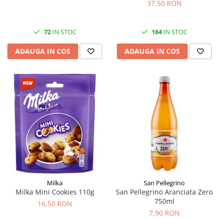
473ml
37,50 RON
72
IN STOC
184
IN STOC
ADAUGA IN COS
ADAUGA IN COS
Milka
San Pellegrino
Milka Mini Cookies 110g
San Pellegrino Aranciata Zero
750ml
16,50 RON
7,90 RON