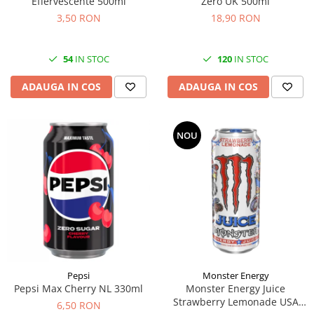
Effervescente 500ml
Zero UK 500ml
3,50 RON
18,90 RON
54
IN STOC
120
IN STOC
ADAUGA IN COS
ADAUGA IN COS
NOU
Pepsi
Monster Energy
Pepsi Max Cherry NL 330ml
Monster Energy Juice
Strawberry Lemonade USA
6,50 RON