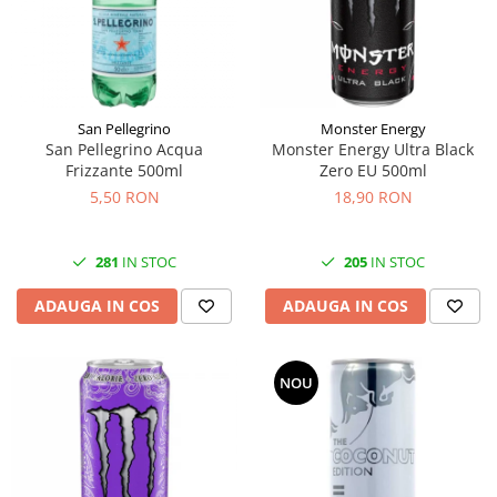
Făină italiană
Condimente & Sare
Zahăr & Îndulcitori
Lapte & Condensat
San Pellegrino
Monster Energy
Gran Cucina
San Pellegrino Acqua
Monster Energy Ultra Black
Creme & Esente
Frizzante 500ml
Zero EU 500ml
Paste Italiene
5,50 RON
18,90 RON
Orez & Polenta
281
IN STOC
205
IN STOC
ADAUGA IN COS
ADAUGA IN COS
NOU