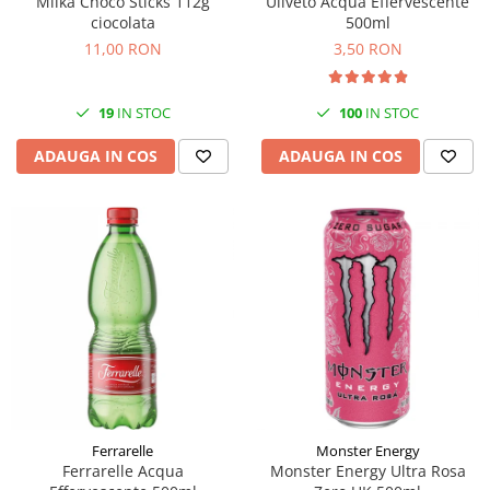
Milka Choco Sticks 112g
Uliveto Acqua Effervescente
ciocolata
500ml
11,00 RON
3,50 RON
19
IN STOC
100
IN STOC
ADAUGA IN COS
ADAUGA IN COS
Ferrarelle
Monster Energy
Ferrarelle Acqua
Monster Energy Ultra Rosa