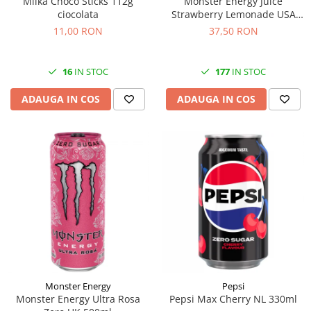
Milka Choco Sticks 112g
Monster Energy Juice
ciocolata
Strawberry Lemonade USA
473ml
11,00 RON
37,50 RON
16
IN STOC
177
IN STOC
ADAUGA IN COS
ADAUGA IN COS
Monster Energy
Pepsi
Monster Energy Ultra Rosa
Pepsi Max Cherry NL 330ml