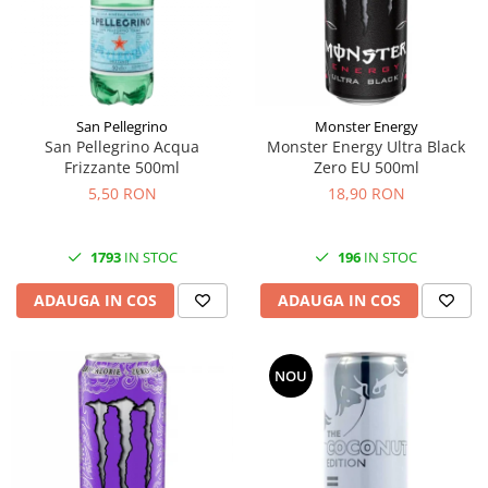
Făină italiană
Condimente & Sare
Zahăr & Îndulcitori
Lapte & Condensat
San Pellegrino
Monster Energy
Gran Cucina
San Pellegrino Acqua
Monster Energy Ultra Black
Creme & Esente
Frizzante 500ml
Zero EU 500ml
Paste Italiene
5,50 RON
18,90 RON
Orez & Polenta
1793
IN STOC
196
IN STOC
ADAUGA IN COS
ADAUGA IN COS
NOU