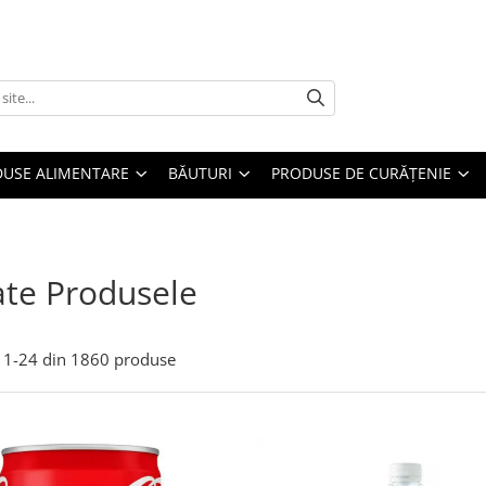
USE ALIMENTARE
BĂUTURI
PRODUSE DE CURĂȚENIE
te Produsele
1-
24
din
1860
produse