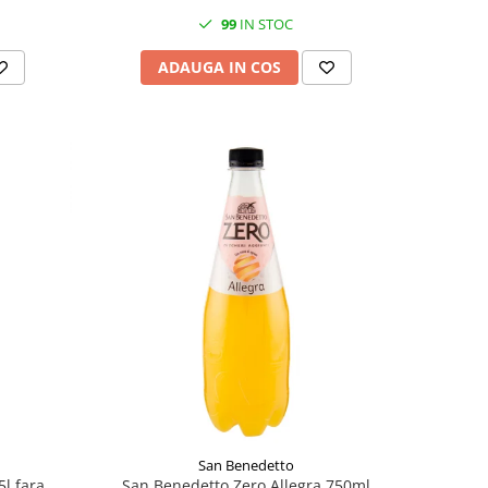
99
IN STOC
ADAUGA IN COS
San Benedetto
5l fara
San Benedetto Zero Allegra 750ml