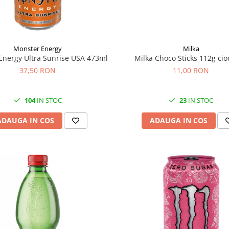
Monster Energy
Milka
Energy Ultra Sunrise USA 473ml
Milka Choco Sticks 112g cio
37,50 RON
11,00 RON
104
IN STOC
23
IN STOC
ADAUGA IN COS
ADAUGA IN COS