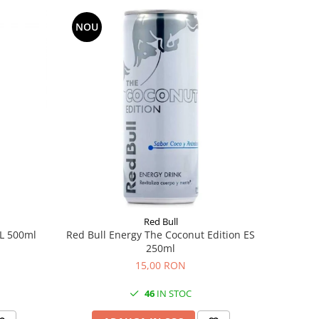
NOU
Red Bull
NL 500ml
Red Bull Energy The Coconut Edition ES
250ml
15,00 RON
46
IN STOC