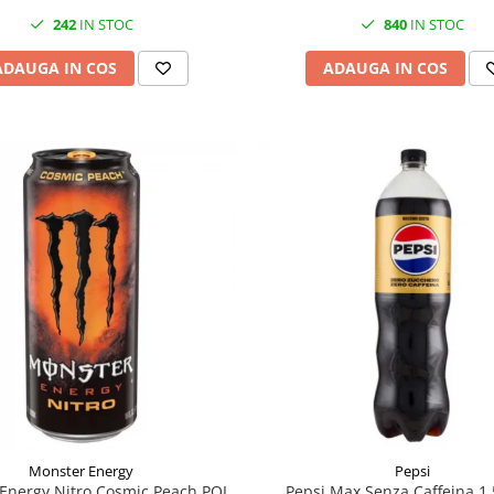
242
IN STOC
840
IN STOC
ADAUGA IN COS
ADAUGA IN COS
Monster Energy
Pepsi
Energy Nitro Cosmic Peach POL
Pepsi Max Senza Caffeina 1.