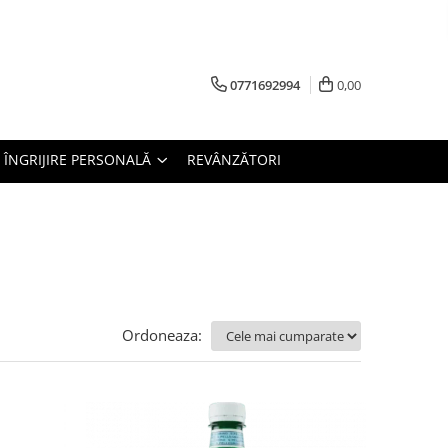
0771692994
0,00
ÎNGRIJIRE PERSONALĂ
REVÂNZĂTORI
Ordoneaza: