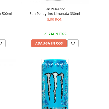
San Pellegrino
n 500ml
San Pellegrino Limonata 330ml
5,90 RON
712
IN STOC
ADAUGA IN COS