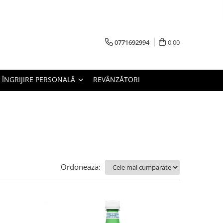
0771692994
0,00
ÎNGRIJIRE PERSONALĂ
REVÂNZĂTORI
Ordoneaza: