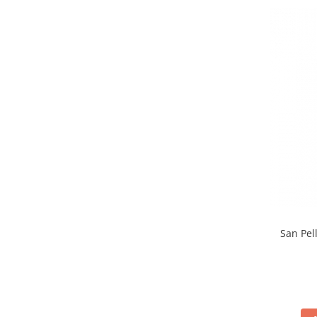
Făină italiană
Condimente & Sare
Zahăr & Îndulcitori
Lapte & Condensat
Gran Cucina
Creme & Esente
Paste Italiene
Orez & Polenta
San Pel