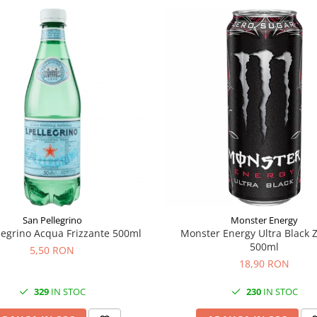
San Pellegrino
Monster Energy
legrino Acqua Frizzante 500ml
Monster Energy Ultra Black 
500ml
5,50 RON
18,90 RON
329
IN STOC
230
IN STOC