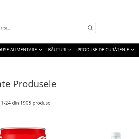
USE ALIMENTARE
BĂUTURI
PRODUSE DE CURĂȚENIE
te Produsele
1-
24
din
1905
produse