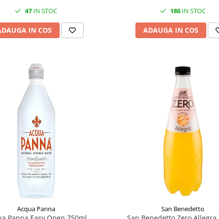
47
IN STOC
186
IN STOC
ADAUGA IN COS
ADAUGA IN COS
Acqua Panna
San Benedetto
ua Panna Easy Open 750ml
San Benedetto Zero Allegra