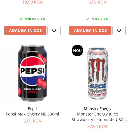
18,90 RON
5,90 RON
120
IN STOC
1
IN STOC
ADAUGA IN COS
ADAUGA IN COS
NOU
Pepsi
Monster Energy
Pepsi Max Cherry NL 330ml
Monster Energy Juice
Strawberry Lemonade USA
6,50 RON
473ml
37,50 RON