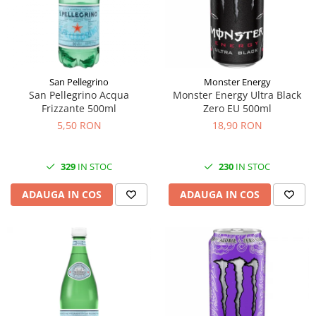
Făină italiană
Condimente & Sare
Zahăr & Îndulcitori
Lapte & Condensat
San Pellegrino
Monster Energy
Gran Cucina
San Pellegrino Acqua
Monster Energy Ultra Black
Creme & Esente
Frizzante 500ml
Zero EU 500ml
Paste Italiene
5,50 RON
18,90 RON
Orez & Polenta
329
IN STOC
230
IN STOC
ADAUGA IN COS
ADAUGA IN COS