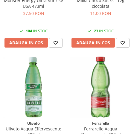
Monster Energy Ultra Sunrise
Milka Choco Sticks 112g
USA 473ml
ciocolata
37,50 RON
11,00 RON
104
IN STOC
23
IN STOC
ADAUGA IN COS
ADAUGA IN COS
Uliveto
Ferrarelle
Uliveto Acqua Effervescente
Ferrarelle Acqua