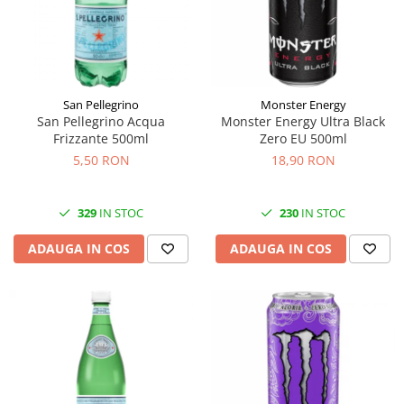
Făină italiană
Condimente & Sare
Zahăr & Îndulcitori
Lapte & Condensat
San Pellegrino
Monster Energy
Gran Cucina
San Pellegrino Acqua
Monster Energy Ultra Black
Creme & Esente
Frizzante 500ml
Zero EU 500ml
Paste Italiene
5,50 RON
18,90 RON
Orez & Polenta
329
IN STOC
230
IN STOC
ADAUGA IN COS
ADAUGA IN COS