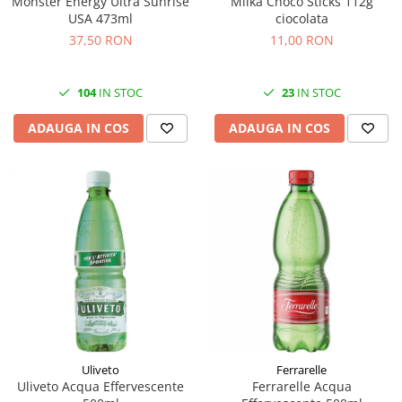
Monster Energy Ultra Sunrise
Milka Choco Sticks 112g
USA 473ml
ciocolata
37,50 RON
11,00 RON
104
IN STOC
23
IN STOC
ADAUGA IN COS
ADAUGA IN COS
Uliveto
Ferrarelle
Uliveto Acqua Effervescente
Ferrarelle Acqua