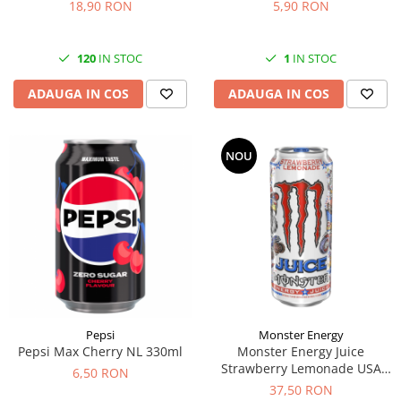
18,90 RON
5,90 RON
120
IN STOC
1
IN STOC
ADAUGA IN COS
ADAUGA IN COS
NOU
Pepsi
Monster Energy
Pepsi Max Cherry NL 330ml
Monster Energy Juice
Strawberry Lemonade USA
6,50 RON
473ml
37,50 RON