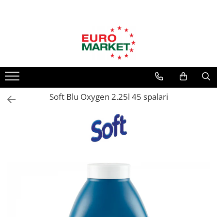
Produse Alimentare
Băuturi
Produse de Curățenie
Îngrijire Personală
Cafea & Ceai
Sucuri
Spălare & Întreținere Rufe
Îngrijirea părului
Sosuri
Ice Coffee
Balsam rufe
Șampon de păr
Detergent rufe
Balsam de păr
Sosuri gata preparate
Energizante & Isotonice
Soluții de scos pete
Soluții păr
Suc de roșii, roșii decojite
Soft Blu Oxygen 2.25l 45 spalari
Aperitive
Șervețele culoare
Mască păr
Sosuri pentru paste
Ice Tea
Înălbitor rufe
Igiena corpului
Specialități Sărbători 2026
Bere
Odorizant haine
Deodorante, antiperspirante
Ramen & Noodles
Siropuri
Parfum rufe
Creme de mâini, picioare
Cereale Mic Dejun
Vopsea haine
Apa
Geluri de duș
Mărțișor Delicios
Produse Curățenie Baie
Săpun lichid, solid
Lapte
Mâncare Animale
Soluții curățenie baie
Parfumuri
Nectar
Conserve & Borcane
Soluții WC
Altele
Produse Curățenie Bucătărie
Spumă de ras
Conserve de legume