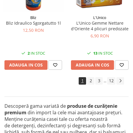
Bliz
L'Unico
Bliz Idraulico Sgorgatutto 1l
L'Unico Gemme Nettare
d'Oriente 4 plicuri predozate
12,50 RON
6,90 RON
2
IN STOC
13
IN STOC
ADAUGA IN COS
ADAUGA IN COS
1
2
3
12
...
Descoperă gama variată de
produse de curăţenie
premium
din import la cele mai avantajoase preţuri.
Menține curățenia casei tale cu oferta noastră
de detergenți, dezinfectanți și degresanți sub formă
lichidă, sub formă de gel sau pulbere, dar și balsamuri