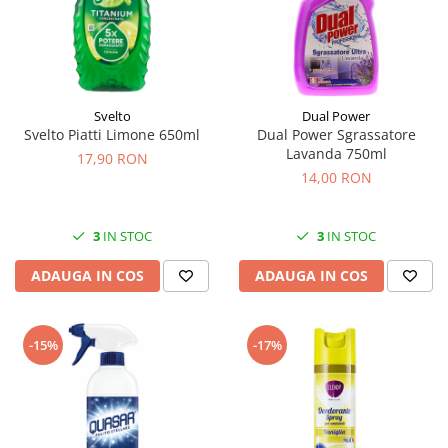
Svelto
Dual Power
Svelto Piatti Limone 650ml
Dual Power Sgrassatore
Lavanda 750ml
17,90 RON
14,00 RON
3
IN STOC
3
IN STOC
ADAUGA IN COS
ADAUGA IN COS
-15%
-17%