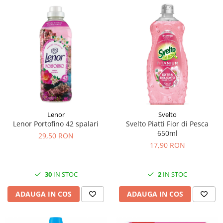
Lenor
Svelto
Lenor Portofino 42 spalari
Svelto Piatti Fior di Pesca
650ml
29,50 RON
17,90 RON
30
IN STOC
2
IN STOC
ADAUGA IN COS
ADAUGA IN COS