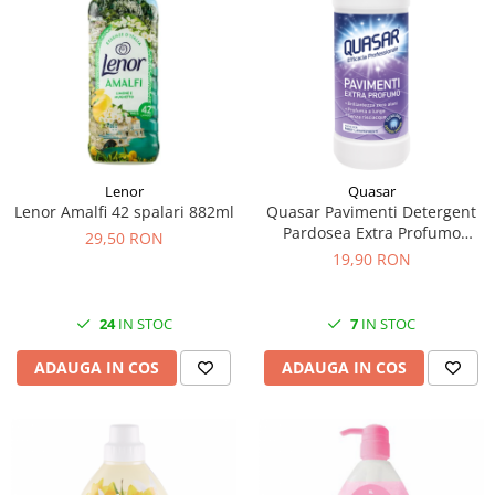
Lenor
Quasar
Lenor Amalfi 42 spalari 882ml
Quasar Pavimenti Detergent
Pardosea Extra Profumo
29,50 RON
1000ml
19,90 RON
24
IN STOC
7
IN STOC
ADAUGA IN COS
ADAUGA IN COS