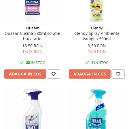
Quasar
Clendy
Quasar Cucina 580ml solutie
Clendy Spray Ambiente
bucatarie
Vaniglia 300ml
18,50 RON
9,50 RON
15,73 RON
7,90 RON
28
IN STOC
4
IN STOC
ADAUGA IN COS
ADAUGA IN COS