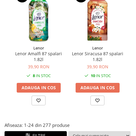
Făină italiană
Condimente & Sare
Zahăr & Îndulcitori
Lapte & Condensat
Gran Cucina
Creme & Esente
Lenor
Lenor
Paste Italiene
Lenor Amalfi 87 spalari
Lenor Siracusa 87 spalari
Le
1.82l
1.82l
Orez & Polenta
39,90 RON
39,90 RON
8
IN STOC
10
IN STOC
ADAUGA IN COS
ADAUGA IN COS
Afiseaza:
1-
24
din
277
produse
FILTRE